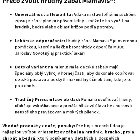
Prečo zvoliť hrudný zábal Mamavis®:
Univerzálnosť a flexibilita:
Vďaka nastaviteľnému suchému
zipsu je zábal plne prispôsobiteľný – môžete ho využiť na
hrudník, bedrá alebo oblasť krížov podľa potreby.
Lekárske odporúčanie:
Hrudný zábal Mamavis® je overenou
pomôckou, ktorú na liečbu bronchitídy odporúča MUDr.
Jaroslav Novotný aj praktickí lekári.
Detský variant na mieru:
Naše detské zábaly majú
špeciálny oblý výkroj v hornej časti, aby dokonale kopírovali
detskú postavu a poskytli maximálny účinok tam, kde je to
potrebné.
Tradičný Priessnitzov obklad:
Pomáha uvoľňovať hlieny,
uľahčuje vykašliavanie a prináša hĺbkovú úľavu bez nutnosti
neustáleho preväzovania mokrých plienok.
Vhodné produkty z našej ponuky:
Pre boj s bronchitídou je
najlepšou voľbou
Priessnitzov zábal na hrudník, brucho, prsia,
chrbát a bedrá
, ktorý ponúkame v detských aj dospelých