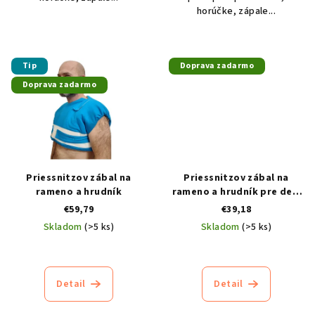
horúčke, zápale...
Tip
Doprava zadarmo
Doprava zadarmo
Priessnitzov zábal na
Priessnitzov zábal na
rameno a hrudník
rameno a hrudník pre deti
UNI
€59,79
€39,18
Skladom
(>5 ks)
Skladom
(>5 ks)
Priemerné
Priemerné
hodnotenie
hodnotenie
produktu
produktu
Detail
Detail
je
je
4,7
4,7
z
z