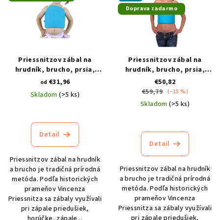
p
d
Doprava zadarmo
i
u
s
k
p
t
r
o
Priessnitzov zábal na
Priessnitzov zábal na
o
v
hrudník, brucho, prsia,
hrudník, brucho, prsia,
chrbát, bedrá pre deti
chrbát, bedrá pre
€31,96
€50,82
d
od
dospelých
€59,79
(–15 %)
Skladom
(>5 ks)
u
Skladom
(>5 ks)
Priemerné
k
Priemerné
hodnotenie
t
hodnotenie
produktu
Detail
produktu
je
o
Detail
je
4,8
v
4,7
z
Priessnitzov zábal na hrudník
z
5
Priessnitzov zábal na hrudník
a brucho je tradičná prírodná
5
hviezdičiek.
a brucho je tradičná prírodná
metóda. Podľa historických
hviezdičiek.
metóda. Podľa historických
prameňov Vincenza
prameňov Vincenza
Priessnitza sa zábaly využívali
Priessnitza sa zábaly využívali
pri zápale priedušiek,
pri zápale priedušiek,
horúčke, zápale...