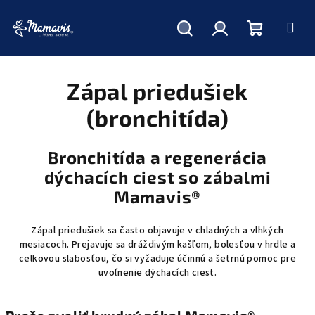
Hľadať
Prihlásenie
Nákupný
Prejsť
na
obsah
Zápal priedušiek
košík
(bronchitída)
Bronchitída a regenerácia
dýchacích ciest so zábalmi
Mamavis®
Zápal priedušiek sa často objavuje v chladných a vlhkých
mesiacoch. Prejavuje sa dráždivým kašľom, bolesťou v hrdle a
celkovou slabosťou, čo si vyžaduje účinnú a šetrnú pomoc pre
uvoľnenie dýchacích ciest.