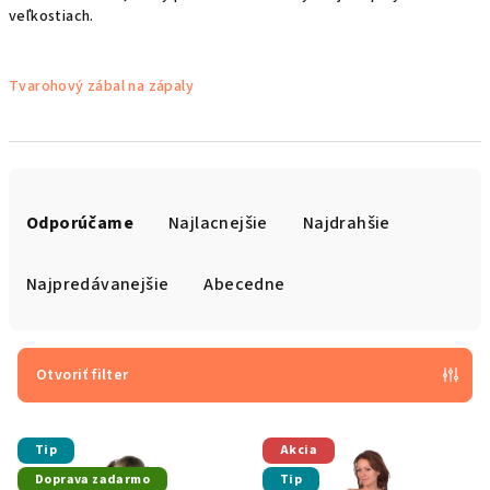
veľkostiach.
Tvarohový zábal na zápaly
R
a
Odporúčame
Najlacnejšie
Najdrahšie
d
e
Najpredávanejšie
Abecedne
n
i
e
Otvoriť filter
p
V
r
Tip
Akcia
ý
o
Doprava zadarmo
Tip