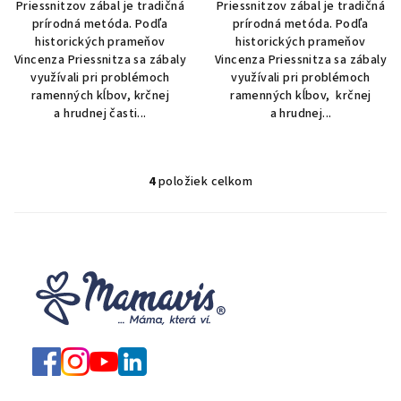
Priessnitzov zábal je tradičná
Priessnitzov zábal je tradičná
5
5
prírodná metóda. Podľa
prírodná metóda. Podľa
hviezdičiek.
hviezdičiek.
historických prameňov
historických prameňov
Vincenza Priessnitza sa zábaly
Vincenza Priessnitza sa zábaly
využívali pri problémoch
využívali pri problémoch
ramenných kĺbov, krčnej
ramenných kĺbov, krčnej
a hrudnej časti...
a hrudnej...
4
položiek celkom
O
v
l
á
d
a
c
i
e
p
r