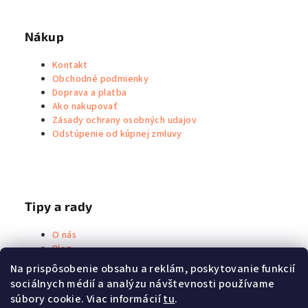
v
k
Nákup
y
v
Kontakt
ý
Obchodné podmienky
p
Doprava a platba
i
Ako nakupovať
Zásady ochrany osobných udajov
s
Odstúpenie od kúpnej zmluvy
u
Tipy a rady
O nás
Blog
Metoda Priessnitz
Na prispôsobenie obsahu a reklám, poskytovanie funkcií
sociálnych médií a analýzu návštevnosti používame
súbory cookie. Viac informácií
tu
.