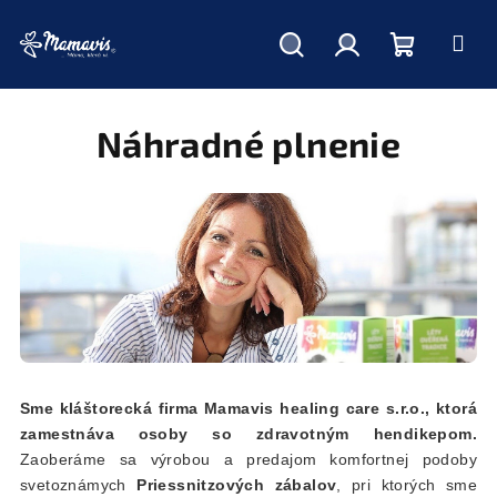
Hľadať
Prihlásenie
Nákupný
Prejsť
na
obsah
Náhradné plnenie
košík
Sme kláštorecká firma Mamavis healing care s.r.o., ktorá
zamestnáva osoby so zdravotným hendikepom.
Zaoberáme sa výrobou a predajom komfortnej podoby
svetoznámych
Priessnitzových zábalov
, pri ktorých sme