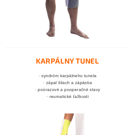
KARPÁLNY TUNEL
· syndróm karpálneho tunela
· zápal šliach a zápästia
· poúrazové a pooperačné stavy
· reumatické ťažkosti