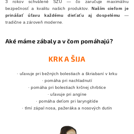
3 rokov schválené SZÚ — čo zaručuje maximálnu
bezpečnosť a kvalitu našich produktov.
Naším cieľom je
prinášať úľavu každému dieťaťu aj dospelému
—
tradične a zároveň moderne.
Aké máme zábaly a v čom pomáhajú?
KRK A ŠIJA
· uľavuje pri bežných bolestiach a škriabaní v krku
· pomáha pri nachladnutí
· pomáha pri bolestiach krčnej chrbtice
· uľavuje pri angíne
· pomáha deťom pri laryngitíde
· tlmí zápal nosa, pažeráka a nosových dutín