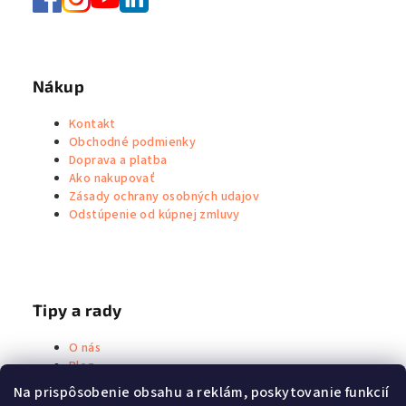
Nákup
Kontakt
Obchodné podmienky
Doprava a platba
Ako nakupovať
Zásady ochrany osobných udajov
Odstúpenie od kúpnej zmluvy
Tipy a rady
O nás
Blog
Metoda Priessnitz
Na prispôsobenie obsahu a reklám, poskytovanie funkcií