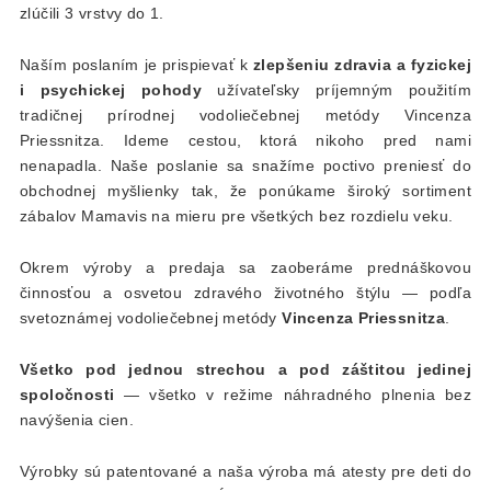
zlúčili 3 vrstvy do 1.
Naším poslaním je prispievať k
zlepšeniu zdravia a fyzickej
i psychickej pohody
užívateľsky príjemným použitím
tradičnej prírodnej vodoliečebnej metódy Vincenza
Priessnitza. Ideme cestou, ktorá nikoho pred nami
nenapadla. Naše poslanie sa snažíme poctivo preniesť do
obchodnej myšlienky tak, že ponúkame široký sortiment
zábalov Mamavis na mieru pre všetkých bez rozdielu veku.
Okrem výroby a predaja sa zaoberáme prednáškovou
činnosťou a osvetou zdravého životného štýlu — podľa
svetoznámej vodoliečebnej metódy
Vincenza Priessnitza
.
Všetko pod jednou strechou a pod záštitou jedinej
spoločnosti
— všetko v režime náhradného plnenia bez
navýšenia cien.
Výrobky sú patentované a naša výroba má atesty pre deti do