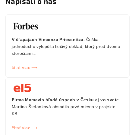
Napísali o nás
V šľapajach Vincenza Priessnitza.
Češka
jednoducho vylepšila liečivý obklad, ktorý pred dvoma
storočiami...
čítať viac ⟶
Firma Mamavis hľadá úspech v Česku aj vo svete.
Martina Štefanková obsadila prvé miesto v projekte
KB.
čítať viac ⟶