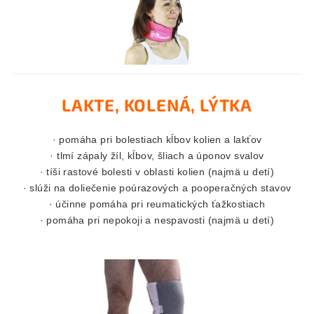
LAKTE, KOLENÁ, LÝTKA
· pomáha pri bolestiach kĺbov kolien a lakťov
· tlmí zápaly žíl, kĺbov, šliach a úponov svalov
· tíši rastové bolesti v oblasti kolien (najmä u detí)
· slúži na doliečenie poúrazových a pooperačných stavov
· účinne pomáha pri reumatických ťažkostiach
· pomáha pri nepokoji a nespavosti (najmä u detí)