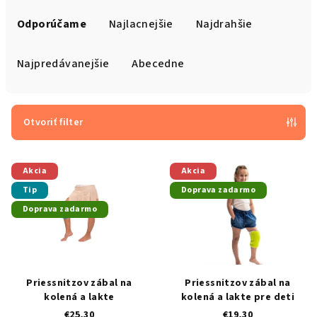
R
a
Odporúčame
Najlacnejšie
Najdrahšie
d
e
Najpredávanejšie
Abecedne
n
i
e
Otvoriť filter
p
V
r
Akcia
Akcia
ý
o
Tip
Doprava zadarmo
p
d
Doprava zadarmo
i
u
s
k
p
t
r
o
Priessnitzov zábal na
Priessnitzov zábal na
o
v
kolená a lakte
kolená a lakte pre deti
€25,30
€19,30