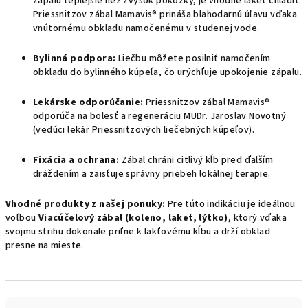
zápalu teplejšie než zvyšok pokožky, je vhodné lakeť chladiť.
Priessnitzov zábal Mamavis® prináša blahodarnú úľavu vďaka
vnútornému obkladu namočenému v studenej vode.
Bylinná podpora:
Liečbu môžete posilniť namočením
obkladu do bylinného kúpeľa, čo urýchľuje upokojenie zápalu.
Lekárske odporúčanie:
Priessnitzov zábal Mamavis®
odporúča na bolesť a regeneráciu MUDr. Jaroslav Novotný
(vedúci lekár Priessnitzových liečebných kúpeľov).
Fixácia a ochrana:
Zábal chráni citlivý kĺb pred ďalším
dráždením a zaisťuje správny priebeh lokálnej terapie.
Vhodné produkty z našej ponuky:
Pre túto indikáciu je ideálnou
voľbou
Viacúčelový zábal (koleno, lakeť, lýtko)
, ktorý vďaka
svojmu strihu dokonale priľne k lakťovému kĺbu a drží obklad
presne na mieste.