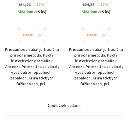
d
€31,96
€24,33
(–20 %)
(–20 %)
u
Skladom
(>5 ks)
Skladom
(>5 ks)
k
Priemerné
Priemerné
t
hodnotenie
hodnotenie
produktu
produktu
o
Detail
Detail
je
je
v
4,7
5,0
z
z
Priessnitzov zábal je tradičná
Priessnitzov zábal je tradičná
5
5
prírodná metóda. Podľa
prírodná metóda. Podľa
hviezdičiek.
hviezdičiek.
historických prameňov
historických prameňov
Vincenza Priessnitza sa zábaly
Vincenza Priessnitza sa zábaly
využívali pri opuchoch,
využívali pri opuchoch,
zápaloch, reumatických
zápaloch, reumatických
ťažkostiach, pri...
ťažkostiach, pri...
2
položiek celkom
O
v
l