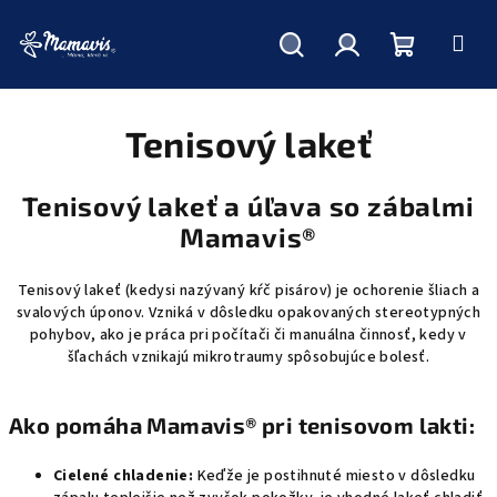
Hľadať
Prihlásenie
Nákupný
Prejsť
na
obsah
Tenisový lakeť
košík
Tenisový lakeť a úľava so zábalmi
Mamavis®
Tenisový lakeť (kedysi nazývaný kŕč pisárov) je ochorenie šliach a
svalových úponov. Vzniká v dôsledku opakovaných stereotypných
pohybov, ako je práca pri počítači či manuálna činnosť, kedy v
šľachách vznikajú mikrotraumy spôsobujúce bolesť.
Ako pomáha Mamavis® pri tenisovom lakti:
Cielené chladenie:
Keďže je postihnuté miesto v dôsledku