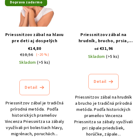
Doprava zadarmo
Priessnitzov zábal na hlavu
Priessnitzov zábal na
pre deti aj dospelých
hrudník, brucho, prsia,
chrbát, bedrá pre deti
€14,80
€31,96
od
€18,56
(–20 %)
Skladom
(>5 ks)
Skladom
(>5 ks)
Priemerné
Priemerné
hodnotenie
hodnotenie
produktu
Detail
produktu
je
Detail
je
4,8
4,7
z
Priessnitzov zábal na hrudník
z
5
Priessnitzov zábal je tradičná
a brucho je tradičná prírodná
5
hviezdičiek.
prírodná metóda. Podľa
metóda. Podľa historických
hviezdičiek.
historických prameňov
prameňov Vincenza
Vincenza Priessnitza sa zábaly
Priessnitza sa zábaly využívali
využívali pri bolestiach hlavy,
pri zápale priedušiek,
migrénach, poruchách...
horúčke, zápale...