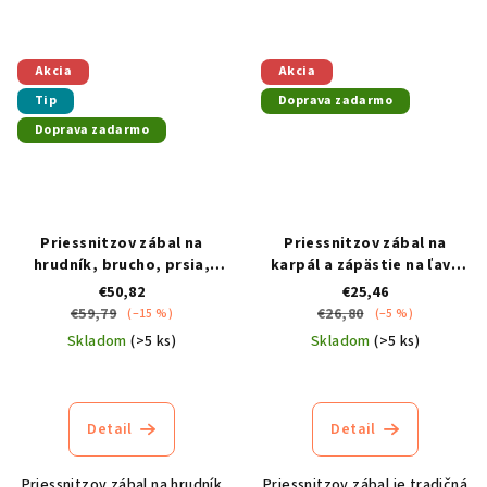
Akcia
Akcia
Tip
Doprava zadarmo
Doprava zadarmo
Priessnitzov zábal na
Priessnitzov zábal na
hrudník, brucho, prsia,
karpál a zápästie na ľavú
chrbát, bedrá pre
ruku
€50,82
€25,46
dospelých
€59,79
€26,80
(–15 %)
(–5 %)
Skladom
(>5 ks)
Skladom
(>5 ks)
Priemerné
Priemerné
hodnotenie
hodnotenie
produktu
produktu
Detail
Detail
je
je
4,7
5,0
z
z
Priessnitzov zábal na hrudník
Priessnitzov zábal je tradičná