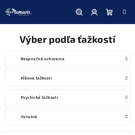
Hľadať
Prihlásenie
Nákupný
Prejsť
na
obsah
Výber podľa ťažkostí
košík
Respiračné ochorenia
Kĺbové ťažkosti
Psychické ťažkosti
Ostatné