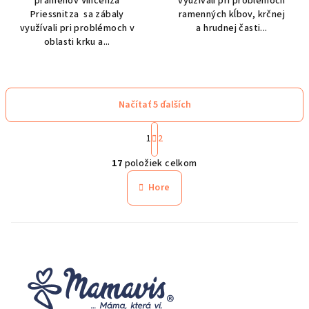
prameňov Vincenza
využívali pri problémoch
Priessnitza sa zábaly
ramenných kĺbov, krčnej
využívali pri problémoch v
a hrudnej časti...
oblasti krku a...
Načítať 5 ďalších
S
1
2
t
O
r
17
položiek celkom
á
v
n
l
Hore
k
á
o
d
v
a
a
n
c
i
i
e
e
p