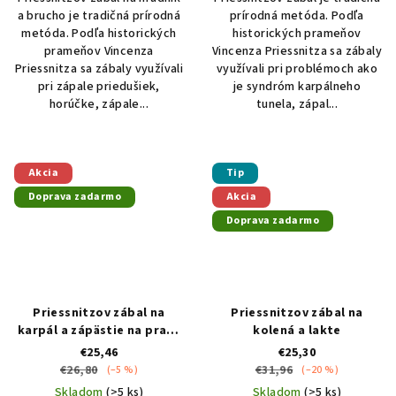
5
5
a brucho je tradičná prírodná
prírodná metóda. Podľa
hviezdičiek.
hviezdičiek.
metóda. Podľa historických
historických prameňov
prameňov Vincenza
Vincenza Priessnitza sa zábaly
Priessnitza sa zábaly využívali
využívali pri problémoch ako
pri zápale priedušiek,
je syndróm karpálneho
horúčke, zápale...
tunela, zápal...
Akcia
Tip
Doprava zadarmo
Akcia
Doprava zadarmo
Priessnitzov zábal na
Priessnitzov zábal na
karpál a zápästie na pravú
kolená a lakte
ruku
€25,46
€25,30
€26,80
€31,96
(–5 %)
(–20 %)
Skladom
(>5 ks)
Skladom
(>5 ks)