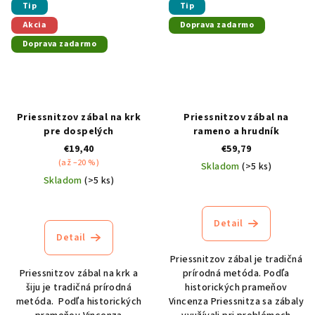
Tip
Tip
Akcia
Doprava zadarmo
Doprava zadarmo
Priessnitzov zábal na krk
Priessnitzov zábal na
pre dospelých
rameno a hrudník
€19,40
€59,79
(až –20 %)
Skladom
(>5 ks)
Skladom
(>5 ks)
Priemerné
Priemerné
hodnotenie
hodnotenie
produktu
Detail
produktu
je
Detail
je
4,7
4,4
z
Priessnitzov zábal je tradičná
z
5
Priessnitzov zábal na krk a
prírodná metóda. Podľa
5
hviezdičiek.
šiju je tradičná prírodná
historických prameňov
hviezdičiek.
metóda. Podľa historických
Vincenza Priessnitza sa zábaly