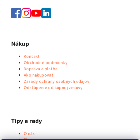
r
v
k
y
v
ý
Nákup
p
i
Kontakt
s
Obchodné podmienky
u
Doprava a platba
Ako nakupovať
Zásady ochrany osobných udajov
Odstúpenie od kúpnej zmluvy
Tipy a rady
O nás
Blog