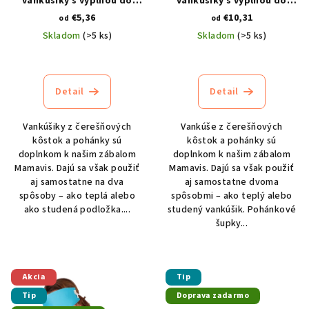
o
v
vankúšiky s výplňou do
vankúšiky s výplňou do
Priessnitzových zábalov
Priessnitzových zábalov
€5,36
€10,31
d
od
od
pre deti
pre dospelých
Skladom
(>5 ks)
Skladom
(>5 ks)
u
Priemerné
Priemerné
k
hodnotenie
hodnotenie
t
produktu
produktu
Detail
Detail
je
je
o
4,7
5,0
v
z
z
Vankúšiky z čerešňových
Vankúše z čerešňových
5
5
kôstok a pohánky sú
kôstok a pohánky sú
hviezdičiek.
hviezdičiek.
doplnkom k našim zábalom
doplnkom k našim zábalom
Mamavis. Dajú sa však použiť
Mamavis. Dajú sa však použiť
aj samostatne na dva
aj samostatne dvoma
spôsoby – ako teplá alebo
spôsobmi – ako teplý alebo
ako studená podložka....
studený vankúšik. Pohánkové
šupky...
Akcia
Tip
Tip
Doprava zadarmo