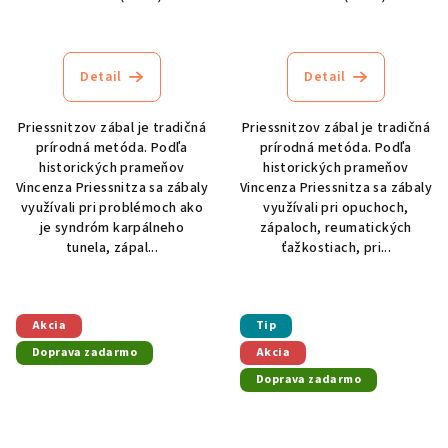
Priemerné
Priemerné
hodnotenie
hodnotenie
produktu
produktu
Detail
Detail
je
je
5,0
4,7
z
z
Priessnitzov zábal je tradičná
Priessnitzov zábal je tradičná
5
5
prírodná metóda. Podľa
prírodná metóda. Podľa
hviezdičiek.
hviezdičiek.
historických prameňov
historických prameňov
Vincenza Priessnitza sa zábaly
Vincenza Priessnitza sa zábaly
využívali pri problémoch ako
využívali pri opuchoch,
je syndróm karpálneho
zápaloch, reumatických
tunela, zápal...
ťažkostiach, pri...
Akcia
Tip
Doprava zadarmo
Akcia
Doprava zadarmo