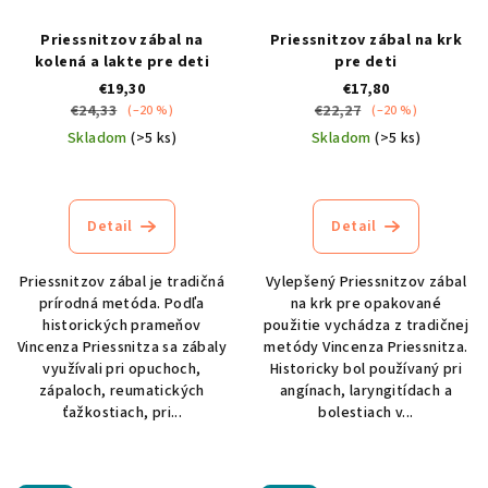
Priessnitzov zábal na
Priessnitzov zábal na krk
kolená a lakte pre deti
pre deti
€19,30
€17,80
€24,33
€22,27
(–20 %)
(–20 %)
Skladom
(>5 ks)
Skladom
(>5 ks)
Priemerné
Priemerné
hodnotenie
hodnotenie
produktu
produktu
Detail
Detail
je
je
5,0
4,8
z
z
Priessnitzov zábal je tradičná
Vylepšený Priessnitzov zábal
5
5
prírodná metóda. Podľa
na krk pre opakované
hviezdičiek.
hviezdičiek.
historických prameňov
použitie vychádza z tradičnej
Vincenza Priessnitza sa zábaly
metódy Vincenza Priessnitza.
využívali pri opuchoch,
Historicky bol používaný pri
zápaloch, reumatických
angínach, laryngitídach a
ťažkostiach, pri...
bolestiach v...