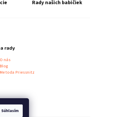
ácie
Rady našich babičiek
 a rady
O nás
Blog
Metoda Priessnitz
Súhlasím