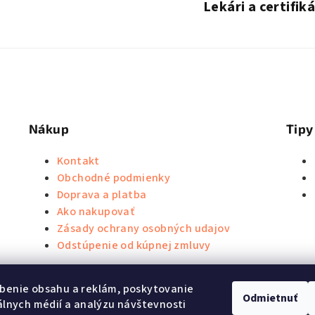
c
Lekári a certifik
i
e
p
r
v
k
Nákup
Tipy
y
v
Kontakt
Obchodné podmienky
ý
Doprava a platba
p
Ako nakupovať
i
Zásady ochrany osobných udajov
s
Odstúpenie od kúpnej zmluvy
u
benie obsahu a reklám, poskytovanie
Odmietnuť
iálnych médií a analýzu návštevnosti