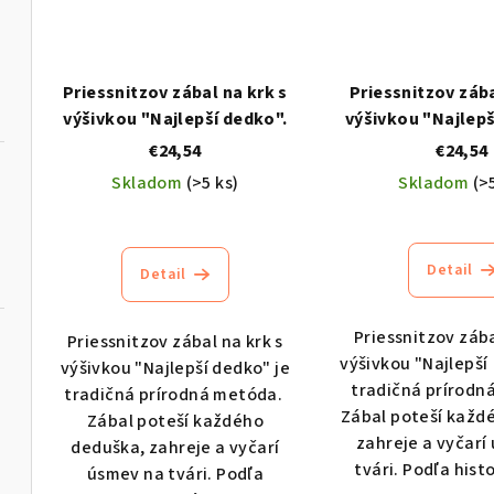
Priessnitzov zábal na krk s
Priessnitzov zába
výšivkou "Najlepší dedko".
výšivkou "Najlepš
€24,54
€24,54
Skladom
(>5 ks)
Skladom
(>
Priemerné
hodnotenie
produktu
Detail
Detail
je
5,0
Priessnitzov zába
Priessnitzov zábal na krk s
z
výšivkou "Najlepší
výšivkou "Najlepší dedko" je
5
tradičná prírodn
tradičná prírodná metóda.
hviezdičiek.
Zábal poteší každ
Zábal poteší každého
zahreje a vyčarí
deduška, zahreje a vyčarí
tvári. Podľa histo
úsmev na tvári. Podľa