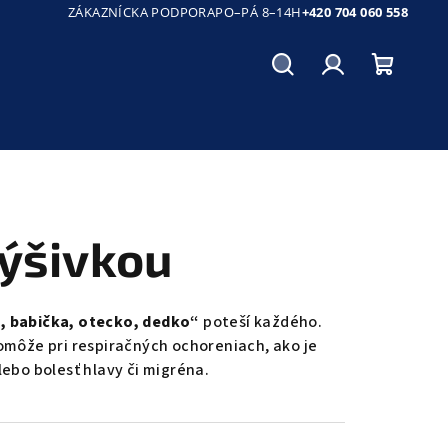
ZÁKAZNÍCKA PODPORA
PO–PÁ 8–14H
+420 704 060 558
Hľadať
Prihlásenie
Nákup
košík
výšivkou
a, babička, otecko, dedko“
poteší každého.
pomôže pri respiračných ochoreniach, ako je
lebo bolesť hlavy či migréna.