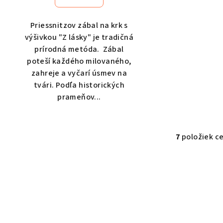
je
5,0
Priessnitzov zábal na krk s
z
výšivkou "Z lásky" je tradičná
5
prírodná metóda. Zábal
hviezdičiek.
poteší každého milovaného,
zahreje a vyčarí úsmev na
tvári. Podľa historických
prameňov...
7
položiek c
O
v
l
á
d
a