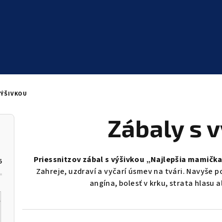
VÝŠIVKOU
Zábaly s 
Priessnitzov zábal s výšivkou „Najlepšia mamičk
5
Zahreje, uzdraví a vyčarí úsmev na tvári. Navyše 
angína, bolesť v krku, strata hlasu a