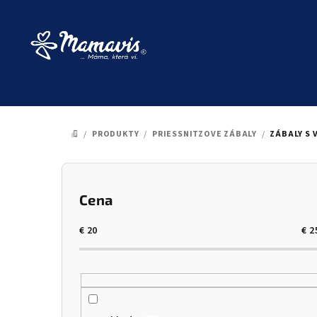
Prejsť
na
obsah
/
PRODUKTY
/
PRIESSNITZOVE ZÁBALY
/
ZÁBALY S 
DOMOV
B
o
Cena
č
€
20
€
2
n
ý
p