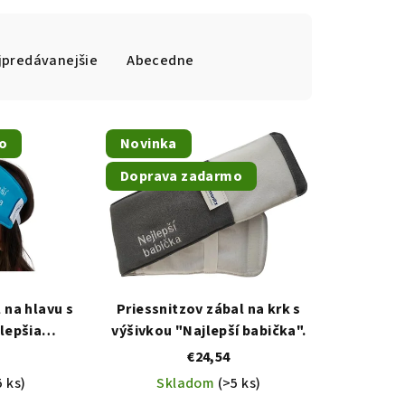
jpredávanejšie
Abecedne
o
Novinka
Doprava zadarmo
 na hlavu s
Priessnitzov zábal na krk s
lepšia
výšivkou "Najlepší babička".
".
€24,54
5 ks)
Skladom
(>5 ks)