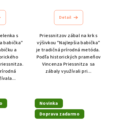
emerné
Priemerné
notenie
hodnotenie
duktu
produktu
Detail
je
4,7
elenka s
Priessnitzov zábal na krk s
z
ia babička"
výšivkou "Najlepšia babička"
5
abičku a
je tradičná prírodná metóda.
zdičiek.
hviezdičiek.
orického
Podľa historických prameňov
riessnitza.
Vincenza Priessnitza sa
prírodná
zábaly využívali pri...
ívala...
o
Novinka
Doprava zadarmo