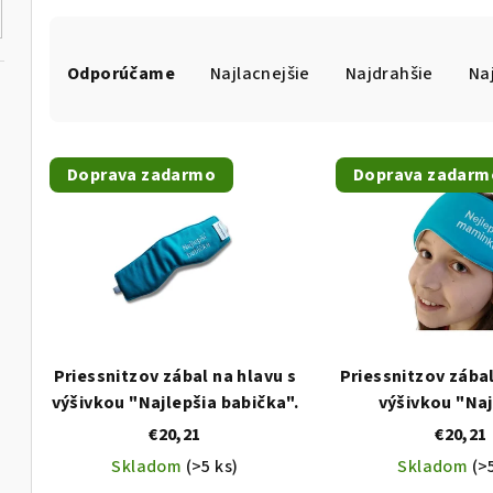
R
Odporúčame
Najlacnejšie
Najdrahšie
Na
a
d
V
e
Doprava zadarmo
Doprava zadarm
ý
n
p
i
i
e
s
p
p
r
Priessnitzov zábal na hlavu s
Priessnitzov zábal
r
výšivkou "Najlepšia babička".
výšivkou "Naj
o
maminka
€20,21
€20,21
o
d
Skladom
(>5 ks)
Skladom
(>