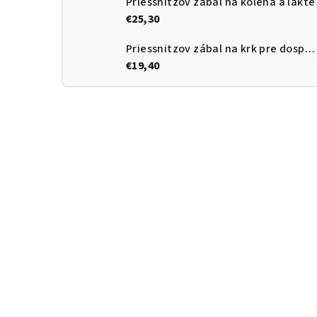
Priessnitzov zábal na kolená a lakte
€25,30
Priessnitzov zábal na krk pre dospelých
€19,40