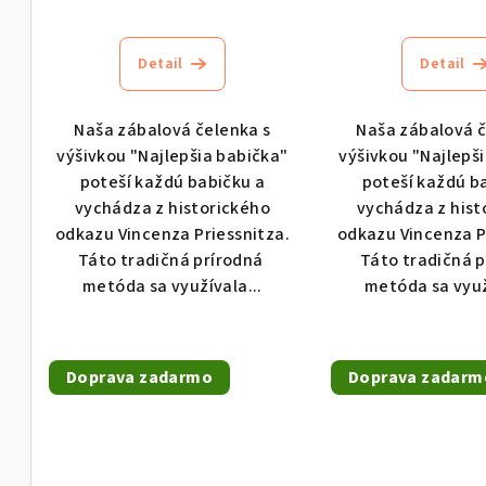
d
u
Priemerné
Pri
hodnotenie
hod
u
k
produktu
pro
Detail
Detail
k
je
je
t
5,0
5,0
t
o
Naša zábalová čelenka s
Naša zábalová č
z
z
výšivkou "Najlepšia babička"
výšivkou "Najlepš
o
5
5
v
poteší každú babičku a
poteší každú b
hviezdičiek.
hvie
v
vychádza z historického
vychádza z hist
odkazu Vincenza Priessnitza.
odkazu Vincenza P
Táto tradičná prírodná
Táto tradičná 
metóda sa využívala...
metóda sa využ
Doprava zadarmo
Doprava zadarm