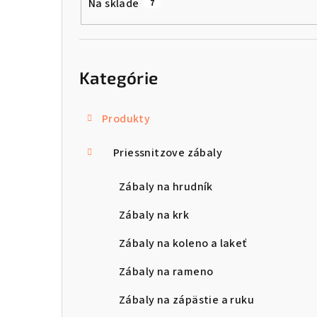
Na sklade
7
a
n
Preskočiť
kategórie
e
Kategórie
l
Produkty
Priessnitzove zábaly
Zábaly na hrudník
Zábaly na krk
Zábaly na koleno a lakeť
Zábaly na rameno
Zábaly na zápästie a ruku