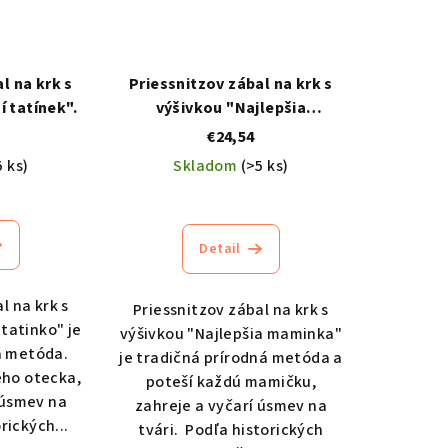
l na krk s
Priessnitzov zábal na krk s
í tatínek".
výšivkou "Najlepšia
maminka".
€24,54
5 ks)
Skladom
(>5 ks)
Priemerné
hodnotenie
produktu
Detail
je
4,5
l na krk s
Priessnitzov zábal na krk s
z
 tatinko" je
výšivkou "Najlepšia maminka"
5
á metóda.
je tradičná prírodná metóda a
hviezdičiek.
ého otecka,
poteší každú mamičku,
 úsmev na
zahreje a vyčarí úsmev na
rických...
tvári. Podľa historických