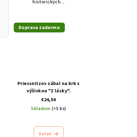
historických...
Doprava zadarmo
Priessnitzov zábal na krk s
výšivkou "Z lásky".
€24,54
Skladom
(>5 ks)
Priemerné
hodnotenie
produktu
Detail