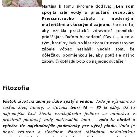
Martina k tomu skromne dodáva:
„Len som
spojila silu vody a prastarú receptúru
Priessnitzovho zábalu s modernými
materiálmi a vkusným dizajnom.
Išlo mi o to,
aby vznikla praktická zdravotná pomôcka
prinášajúca ľuďom blahodarnú úľavu — a to aj
tým, ktorí by inak po klasickom Priessnitzovom
zápale vôbec nesiahli. Vedela som, že
dôležitou podmienkou je, aby použitie nášho
zábalu či obkladu bolo čo najjednoduchšie."
Filozofia
Všetok život na zemi je úzko spätý s vodou.
Voda je významnou
časťou živej hmoty: u človeka
tvorí 45 — 70 % váhy
. Už tá
najranejšia časť života vznikajúceho jedinca sa odohráva v
prostredí plodovej vody materského lona —
voda tu chráni a
vytvára tie najvhodnejšie podmienky pre vývoj plodu.
Voda je
popri vzduchu a slnečnom žiarení základnou podmienkou