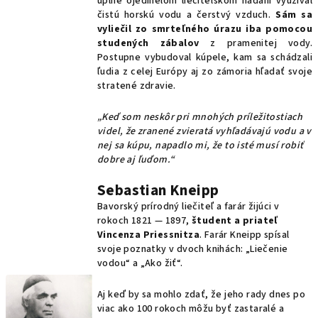
úplne ojedinelom liečiteľskom nadaní využíval
čistú horskú vodu a čerstvý vzduch.
Sám sa
vyliečil zo smrteľného úrazu iba pomocou
studených zábalov
z pramenitej vody.
Postupne vybudoval kúpele, kam sa schádzali
ľudia z celej Európy aj zo zámoria hľadať svoje
stratené zdravie.
„Keď som neskôr pri mnohých príležitostiach
videl, že zranené zvieratá vyhľadávajú vodu a v
nej sa kúpu, napadlo mi, že to isté musí robiť
dobre aj ľuďom.“
Sebastian Kneipp
Bavorský prírodný liečiteľ a farár žijúci v
rokoch 1821 — 1897,
študent a priateľ
Vincenza Priessnitza
. Farár Kneipp spísal
svoje poznatky v dvoch knihách: „Liečenie
vodou“ a „Ako žiť“.
Aj keď by sa mohlo zdať, že jeho rady dnes po
viac ako 100 rokoch môžu byť zastaralé a