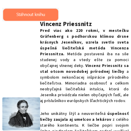
Vincenz Priessnitz
Pred viac ako 220 rokmi, v mestečku
Gräfenberg s podhorskou klímou drsne
krásnych Jeseníkov, uzrela svetlo sveta
úspešná liečiteľská metóda Vincenza
Priessnitza.
Metóda postavená iba na sile
studenej vody a vtedy ešte za pomoci
obyčajnej vlnenej deky.
Vincenz Priessnitz sa
stal otcom novodobej prírodnej liečby
a
symbolom nekončiacej inšpirácie prírodného
liečiteľstva. Mimoriadna osobnosť a celkom
neobyčajná liečiteľská intuícia, ktorá do
Jeseníka privádzala nielen obyčajných ľudí, ale
aj príslušníkov európskych šľachtických rodov.
Jeho unikátny štýl a neuveriteľná
úspešnosť
liečby zaujala aj umelcov a lekárov
z celého
starého kontinentu. K liečbe popri svojom