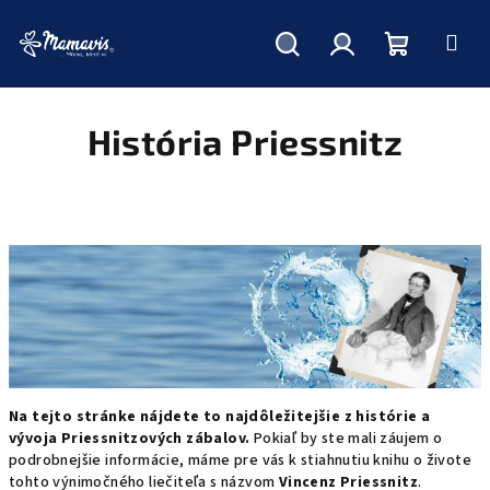
Hľadať
Prihlásenie
Nákupný
Prejsť
na
obsah
História Priessnitz
košík
Na tejto stránke nájdete to najdôležitejšie z histórie a
vývoja Priessnitzových zábalov.
Pokiaľ by ste mali záujem o
podrobnejšie informácie, máme pre vás k stiahnutiu knihu o živote
tohto výnimočného liečiteľa s názvom
Vincenz Priessnitz
.