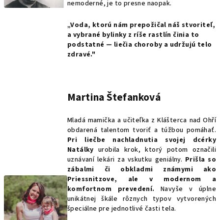
nemoderné, je to presne naopak.
„Voda, ktorú nám prepožičal náš stvoriteľ,
a vybrané bylinky z ríše rastlín činia to
podstatné — liečia choroby a udržujú telo
zdravé."
Martina Štefanková
Mladá mamička a učiteľka z Klášterca nad Ohří
obdarená talentom tvoriť a túžbou pomáhať.
Pri liečbe nachladnutia svojej dcérky
Natálky
urobila krok, ktorý potom označili
uznávaní lekári za vskutku geniálny.
Prišla so
zábalmi či obkladmi známymi ako
Priessnitzove, ale v modernom a
komfortnom prevedení.
Navyše v úplne
unikátnej škále rôznych typov vytvorených
špeciálne pre jednotlivé časti tela.