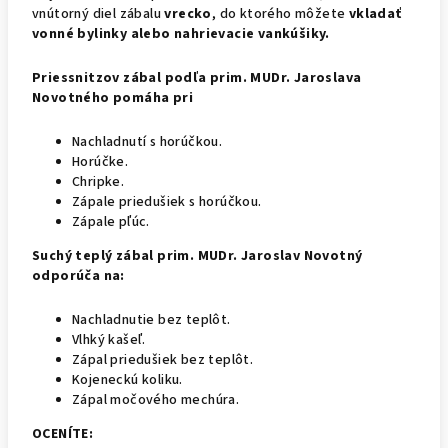
vnútorný diel zábalu
vrecko
, do ktorého môžete
vkladať
vonné bylinky alebo nahrievacie vankúšiky.
Priessnitzov zábal podľa prim. MUDr. Jaroslava
Novotného pomáha pri
Nachladnutí s horúčkou.
Horúčke.
Chripke.
Zápale priedušiek s horúčkou.
Zápale pľúc.
Suchý teplý zábal prim. MUDr. Jaroslav Novotný
odporúča na:
Nachladnutie bez teplôt.
Vlhký kašeľ.
Zápal priedušiek bez teplôt.
Kojeneckú koliku.
Zápal močového mechúra.
OCENÍTE: