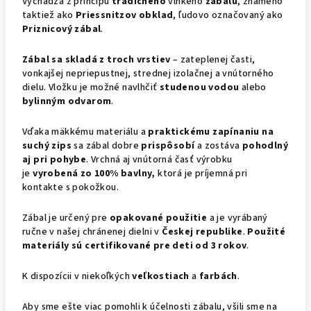
Vychádza z princípu
tradičného
vlhkého
zábalu
, známeho
taktiež ako
Priessnitzov obklad
, ľudovo označovaný ako
Priznicový zábal
.
Zábal sa skladá z troch vrstiev
– zateplenej časti,
vonkajšej nepriepustnej, strednej izolačnej a vnútorného
dielu. Vložku je možné navlhčiť
studenou
vodou
alebo
bylinným
odvarom
.
Vďaka mäkkému materiálu a
praktickému zapínaniu na
suchý zips
sa zábal dobre
prispôsobí
a zostáva
pohodlný
aj pri pohybe
. Vrchná aj vnútorná časť výrobku
je
vyrobená zo 100% bavlny,
ktorá je príjemná pri
kontakte s pokožkou.
Zábal je určený pre
opakované použitie
a je vyrábaný
ručne v našej chránenej dielni v
Českej republike
.
Použité
materiály sú certifikované pre deti od 3 rokov
.
K dispozícii v niekoľkých
veľkostiach
a
farbách
.
Aby sme ešte viac pomohli k účelnosti zábalu, všili sme na