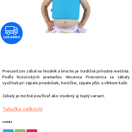
Z
ZADARMO
A
D
A
Priessnitzov zábal na hrudník a brucho je tradičná prírodná metóda.
R
Podľa historických prameňov Vincenza Priessnitza sa zábaly
využívali pri zápale priedušiek, horúčke, zápale pľúc a vlhkom kašli.
M
Zábaly je možné používať ako studený aj teplý variant.
O
Tabuľka veľkostí
FARBA