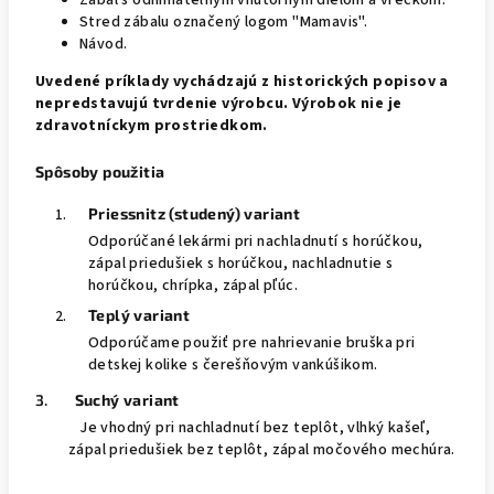
Zábal s odnímateľným vnútorným dielom a vreckom.
Stred zábalu označený logom "Mamavis".
Návod.
Uvedené príklady vychádzajú z historických popisov a
nepredstavujú tvrdenie výrobcu.
Výrobok nie je
zdravotníckym prostriedkom.
Spôsoby použitia
Priessnitz (studený) variant
Odporúčané lekármi pri nachladnutí s horúčkou,
zápal priedušiek s horúčkou, nachladnutie s
horúčkou, chrípka, zápal pľúc.
Teplý variant
Odporúčame použiť pre nahrievanie bruška pri
detskej kolike s čerešňovým vankúšikom.
3.
Suchý variant
Je vhodný pri nachladnutí bez teplôt, vlhký kašeľ,
zápal priedušiek bez teplôt, zápal močového mechúra.