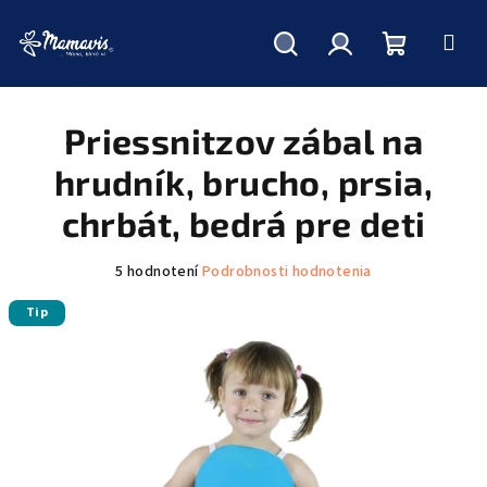
Hľadať
Prihlásenie
Nákupný
Prejsť
na
obsah
Priessnitzov zábal na
košík
hrudník, brucho, prsia,
chrbát, bedrá pre deti
Priemerné
5 hodnotení
Podrobnosti hodnotenia
hodnotenie
Tip
produktu
je
4,8
z
5
hviezdičiek.