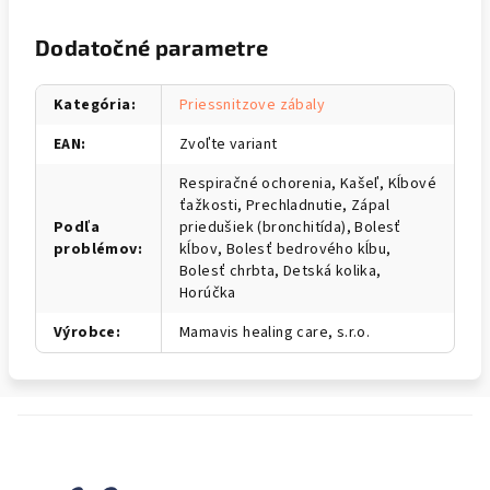
Dodatočné parametre
Kategória
:
Priessnitzove zábaly
EAN
:
Zvoľte variant
Respiračné ochorenia, Kašeľ, Kĺbové
ťažkosti, Prechladnutie, Zápal
Podľa
priedušiek (bronchitída), Bolesť
problémov
:
kĺbov, Bolesť bedrového kĺbu,
Bolesť chrbta, Detská kolika,
Horúčka
Výrobce
:
Mamavis healing care, s.r.o.