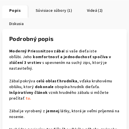
Popis
Súvisiace súbory (1)
Videá (2)
Diskusia
Podrobný popis
Moderný Priessnitzov zába
l si vaše dieťa iste
obľúbi. Jeho
komfortnosť a jednoduchosť spočíva v
zlúčení 3 vrstiev
s upevnením na suchý zips, ktorý je
nastaviteľný.
Zábal pokrýva
celú oblasť hrudníka
, vďaka kruhovému
oblúku, ktorý
dokonale
obopína hrudník dieťaťa.
Inšpiratívny
článok
vznik hrudného zábalu si môžete
prečítať
tu.
Zábal je vyrobený z
jemnej
látky, ktorá je veľmi príjemná na
nosenie.