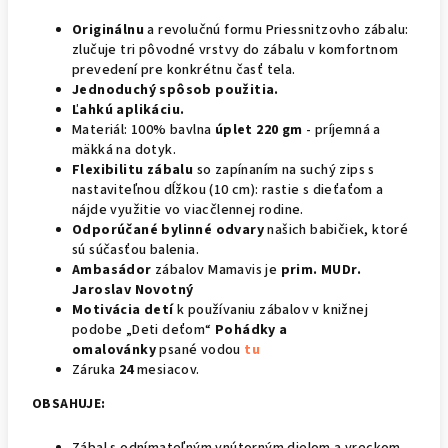
Originálnu
a revolučnú formu Priessnitzovho zábalu:
zlučuje tri pôvodné vrstvy do zábalu v komfortnom
prevedení pre konkrétnu časť tela.
Jednoduchý spôsob použitia.
Ľahkú aplikáciu.
Materiál: 100% bavlna
úplet 220 gm
- príjemná a
mäkká na dotyk.
Flexibilitu zábalu
so zapínaním na suchý zips s
nastaviteľnou dĺžkou (10 cm): rastie s dieťaťom a
nájde využitie vo viacčlennej rodine.
Odporúčané bylinné odvary
našich babičiek, ktoré
sú súčasťou balenia.
Ambasádor
zábalov Mamavis je
prim. MUDr.
Jaroslav Novotný
Motivácia detí
k používaniu zábalov v knižnej
podobe „Deti deťom“
Pohádky a
omalovánky
psané vodou
tu
Záruka
24
mesiacov.
OBSAHUJE: