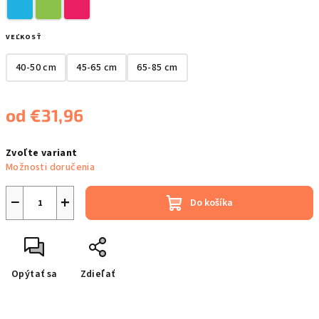
VEĽKOSŤ
40-50 cm
45-65 cm
65-85 cm
od
€31,96
Jednotková
Zvoľte variant
cena:
Možnosti doručenia
−
+
Do košíka
Opýtať sa
Zdieľať