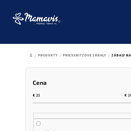
Prejsť
na
obsah
/
PRODUKTY
/
PRIESSNITZOVE ZÁBALY
/
ZÁBALY NA
DOMOV
B
o
Cena
č
€
21
€
2
n
ý
p