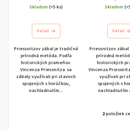
d
Skladom
(>5 ks)
Skladom
(>
u
Priemerné
Pri
u
k
hodnotenie
hod
k
produktu
pro
t
Detail
Detail
je
je
t
o
5,0
5,0
Priessnitzov zábal je tradičná
Priessnitzov zábal
o
z
z
v
prírodná metóda. Podľa
prírodná metód
5
5
v
historických prameňov
historických p
hviezdičiek.
hvie
Vincenza Priessnitza sa
Vincenza Priessnit
zábaly využívali pri stavoch
využívali pri 
spojených s horúčkou,
spojených s ho
nachladnutím...
nachladnutím a
2
položiek c
O
v