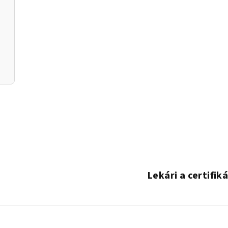
s
u
Lekári a certifik