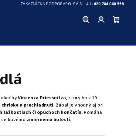
ZÁKAZNÍCKA PODPORA
PO–PÁ 8–14H
+420 704 060 558
Hľadať
Prihlásenie
Nákup
košík
dlá
doliečby
Vincenza Priessnitza
, ktorý ho v 19.
 chrípke a prechladnutí
. Zábal je vhodný aj pri
 ťažkostiach či opuchoch končatín
. Pomáha
k celkovému
zmierneniu bolestí
.