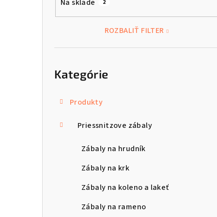
Na sklade
2
a
n
ROZBALIŤ FILTER
e
Preskočiť
l
kategórie
Kategórie
Produkty
Priessnitzove zábaly
Zábaly na hrudník
Zábaly na krk
Zábaly na koleno a lakeť
Zábaly na rameno