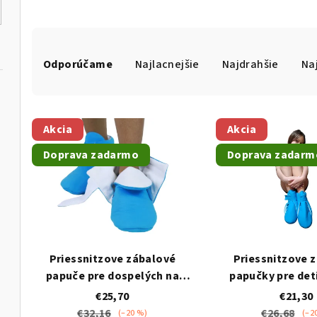
R
Odporúčame
Najlacnejšie
Najdrahšie
Na
a
d
V
e
Akcia
Akcia
ý
n
Doprava zadarmo
Doprava zadarm
p
i
i
e
s
p
p
r
Priessnitzove zábalové
Priessnitzove 
r
papuče pre dospelých na
papučky pre det
o
nohy
€25,70
€21,30
o
d
€32,16
€26,68
(–20 %)
(–2