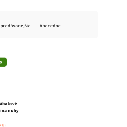
jpredávanejšie
Abecedne
o
zábalové
i na nohy
0 %)