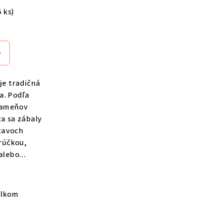
5 ks)
emerné
notenie
duktu
 je tradičná
a. Podľa
rameňov
zdičiek.
za sa zábaly
stavoch
rúčkou,
lebo...
elkom