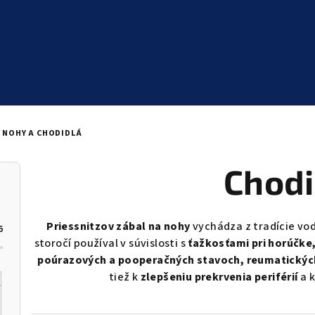
 NOHY A CHODIDLÁ
Chodi
Priessnitzov zábal na nohy
vychádza z tradície vo
6
storočí používal v súvislosti s
ťažkosťami pri horúčke,
poúrazových a pooperačných stavoch, reumatických
tiež k
zlepšeniu prekrvenia periférií
a 