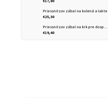
€17,80
Priessnitzov zábal na kolená a lakte
€25,30
Priessnitzov zábal na krk pre dospelých
€19,40