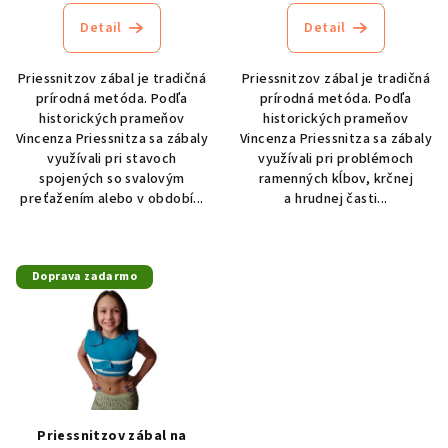
t
produktu
produktu
Detail
Detail
je
je
o
5,0
4,7
v
z
z
Priessnitzov zábal je tradičná
Priessnitzov zábal je tradičná
5
5
prírodná metóda. Podľa
prírodná metóda. Podľa
hviezdičiek.
hviezdičiek.
historických prameňov
historických prameňov
Vincenza Priessnitza sa zábaly
Vincenza Priessnitza sa zábaly
využívali pri stavoch
využívali pri problémoch
spojených so svalovým
ramenných kĺbov, krčnej
preťažením alebo v období...
a hrudnej časti...
Doprava zadarmo
Priessnitzov zábal na