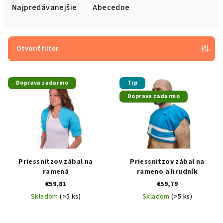
e
Najpredávanejšie
Abecedne
n
i
e
Otvoriť filter
p
V
r
Doprava zadarmo
Tip
ý
o
Doprava zadarmo
p
d
i
u
s
k
p
t
r
o
Priessnitzov zábal na
Priessnitzov zábal na
o
v
ramená
rameno a hrudník
€59,81
€59,79
d
Skladom
(>5 ks)
Skladom
(>5 ks)
u
Priemerné
Priemerné
k
hodnotenie
hodnotenie