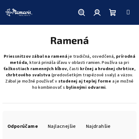
Hľadať
Prihlásenie
Nákupný
Prejsť
na
obsah
Ramená
košík
Priessnitzov zábal na ramená
je tradičná, osvedčená,
prírodná
metóda
, ktorá prináša úľavu v oblasti ramien. Používa sa pri
ťažkostiach ramenných kĺbov
, časti
krčnej a hrudnej chrbtice
,
chrbtového svalstva
(predovšetkým trapézové svaly) a väzov.
Zábal je možné používať v
studenej aj teplej forme
a je možné
ho kombinovať s
bylinnými odvarmi
.
R
a
Odporúčame
Najlacnejšie
Najdrahšie
d