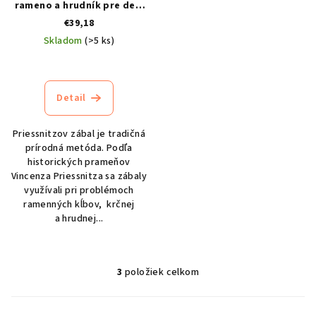
rameno a hrudník pre deti
UNI
€39,18
Skladom
(>5 ks)
Priemerné
hodnotenie
produktu
Detail
je
4,7
z
Priessnitzov zábal je tradičná
5
prírodná metóda. Podľa
hviezdičiek.
historických prameňov
Vincenza Priessnitza sa zábaly
využívali pri problémoch
ramenných kĺbov, krčnej
a hrudnej...
3
položiek celkom
O
v
l