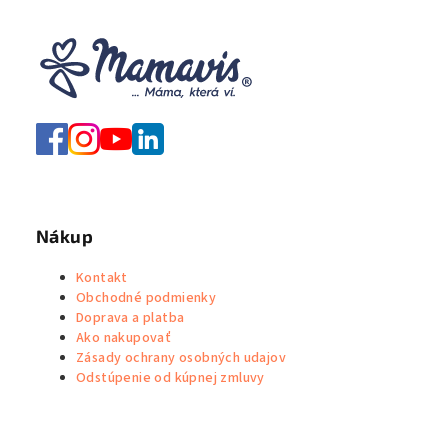
á
d
a
c
i
e
p
r
v
k
Nákup
y
v
Kontakt
ý
Obchodné podmienky
p
Doprava a platba
i
Ako nakupovať
Zásady ochrany osobných udajov
s
Odstúpenie od kúpnej zmluvy
u