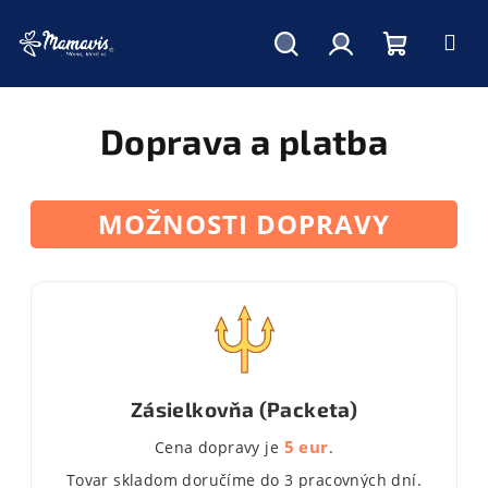
Hľadať
Prihlásenie
Nákupný
Prejsť
na
obsah
Doprava a platba
košík
MOŽNOSTI DOPRAVY
Zásielkovňa (Packeta)
5 eur
Cena dopravy je
.
Tovar skladom doručíme do 3 pracovných dní.