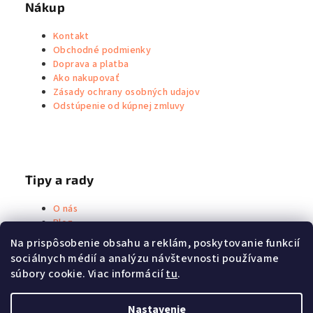
Nákup
Kontakt
Obchodné podmienky
Doprava a platba
Ako nakupovať
Zásady ochrany osobných udajov
Odstúpenie od kúpnej zmluvy
Tipy a rady
O nás
Blog
Metoda Priessnitz
Na prispôsobenie obsahu a reklám, poskytovanie funkcií
sociálnych médií a analýzu návštevnosti používame
súbory cookie. Viac informácií
tu
.
Nastavenie