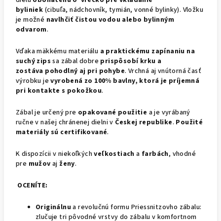
dielu
obohatenú o vrecko pre vkladanie
byliniek
(cibuľa, nádchovník, tymián, vonné bylinky). Vložku
je možné
navlhčiť čistou vodou alebo bylinným
odvarom
.
Vďaka mäkkému materiálu
a praktickému zapínaniu na
suchý zips
sa zábal dobre
prispôsobí krku a
zostáva
pohodlný aj pri pohybe
. Vrchná aj vnútorná časť
výrobku je
vyrobená zo 100% bavlny, ktorá je príjemná
pri kontakte s pokožkou
.
Zábal je určený pre
opakované použitie
a je vyrábaný
ručne v našej chránenej dielni v
Českej
republike
.
Použité
materiály sú certifikované
.
K dispozícii v niekoľkých
veľkostiach
a
farbách
, vhodné
pre
mužov
aj
ženy
.
OCENÍTE:
Originálnu
a revolučnú formu Priessnitzovho zábalu:
zlučuje tri pôvodné vrstvy do zábalu v komfortnom