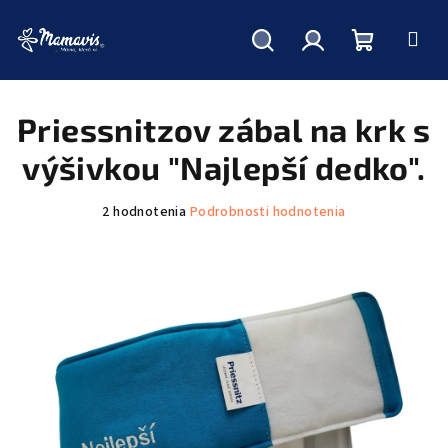
Hľadať
Prihlásenie
Nákupný
Prejsť
na
obsah
Priessnitzov zábal na krk s
košík
výšivkou "Najlepší dedko".
Priemerné
2 hodnotenia
Podrobnosti hodnotenia
hodnotenie
produktu
je
5,0
z
5
hviezdičiek.