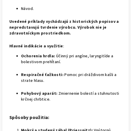
Návod.
Uvedené príklady vychádzajú z historických popisov a
nepredstavujú tvrdenie výrobcu.
Výrobok nie je
zdravotníckym prostriedkom.
Hlavné indikácie a využitie
:
Ochorenia hrdla:
Účinný pri angíne, laryngitíde a
bolestivom prehĺtaní.
Respiračné ťažkosti:
Pomoc pri dráždivom kašli a
strate hlasu.
Pohybový aparát:
Zmiernenie bolestí a stuhnutosti
krčnej chrbtice.
Spôsoby použitia:
Mokrý a studený zábal (Priessnitz):
Vnútornú