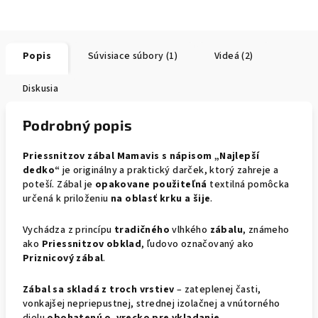
Popis
Súvisiace súbory (1)
Videá (2)
Diskusia
Podrobný popis
Priessnitzov zábal Mamavis s nápisom „Najlepší
dedko“
je originálny a praktický darček, ktorý zahreje a
poteší. Zábal je
opakovane použiteľná
textilná pomôcka
určená k priloženiu
na oblasť krku a šije
.
Vychádza z princípu
tradičného
vlhkého
zábalu
, známeho
ako
Priessnitzov obklad
, ľudovo označovaný ako
Priznicový
zábal
.
Zábal sa skladá z troch vrstiev
– zateplenej časti,
vonkajšej nepriepustnej, strednej izolačnej a vnútorného