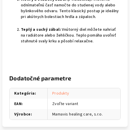
odnímateľnú časť namočte do studenej vody alebo
bylinkového odvaru. Tento klasický postup je ideálny
pri akútnych bolestiach hrdla a zápaloch.
Teplý a suchý zábal:
Vnútorný diel môžete nahriať
na radiátore alebo žehličkou. Teplo pomáha uvoľniť
stuhnuté svaly krku a pôsobí relaxačne.
Dodatočné parametre
Kategória
:
Produkty
EAN
:
Zvoľte variant
Výrobce
:
Mamavis healing care, s.r.o.