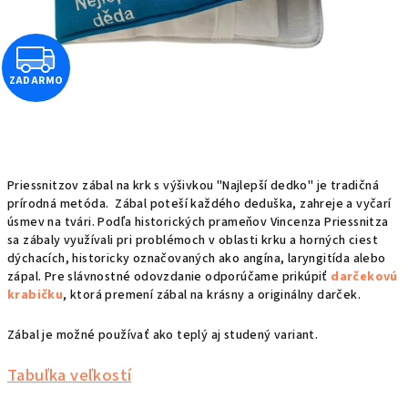
Z
ZADARMO
A
D
A
Priessnitzov zábal na krk s výšivkou "Najlepší dedko" je tradičná
R
prírodná metóda. Zábal poteší každého deduška, zahreje a vyčarí
úsmev na tvári. Podľa historických prameňov Vincenza Priessnitza
sa zábaly využívali pri problémoch v oblasti krku a horných ciest
M
dýchacích, historicky označovaných ako angína, laryngitída alebo
zápal. Pre slávnostné odovzdanie odporúčame prikúpiť
darčekovú
O
krabičku
, ktorá premení zábal na krásny a originálny darček.
Zábal je možné používať ako teplý aj studený variant.
Tabuľka veľkostí