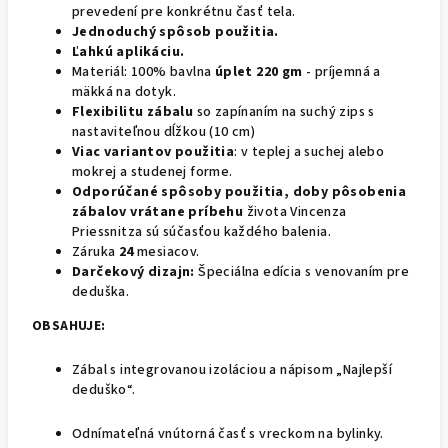
prevedení pre konkrétnu časť tela.
Jednoduchý spôsob použitia.
Ľahkú aplikáciu.
Materiál: 100% bavlna
úplet 220 gm
- príjemná a
mäkká na dotyk.
Flexibilitu zábalu
so zapínaním na suchý zips s
nastaviteľnou dĺžkou (10 cm)
Viac variantov použitia
: v teplej a suchej alebo
mokrej a studenej forme.
Odporúčané spôsoby použitia, doby pôsobenia
zábalov vrátane
príbehu
života Vincenza
Priessnitza sú súčasťou každého balenia.
Záruka
24
mesiacov.
Darčekový dizajn:
Špeciálna edícia s venovaním pre
deduška.
OBSAHUJE:
Zábal s integrovanou izoláciou a nápisom „Najlepší
deduško“.
Odnímateľná vnútorná časť s vreckom na bylinky.