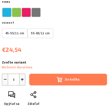
FARBA
VEĽKOSŤ
45-55/11 cm
55-65/11 cm
€24,54
Jednotková
Zvoľte variant
cena:
Možnosti doručenia
−
+
Do košíka
Opýtať sa
Zdieľať