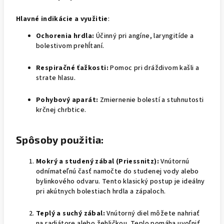
Hlavné indikácie a využitie
:
Ochorenia hrdla:
Účinný pri angíne, laryngitíde a
bolestivom prehĺtaní.
Respiračné ťažkosti:
Pomoc pri dráždivom kašli a
strate hlasu.
Pohybový aparát:
Zmiernenie bolestí a stuhnutosti
krčnej chrbtice.
Spôsoby použitia:
Mokrý a studený zábal (Priessnitz):
Vnútornú
odnímateľnú časť namočte do studenej vody alebo
bylinkového odvaru. Tento klasický postup je ideálny
pri akútnych bolestiach hrdla a zápaloch.
Teplý a suchý zábal:
Vnútorný diel môžete nahriať
na radiátore alebo žehličkou. Teplo pomáha uvoľniť