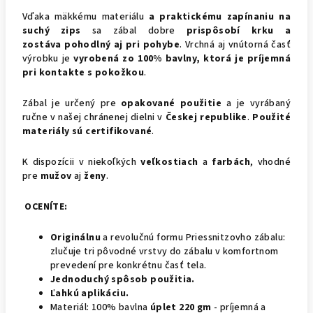
Vďaka mäkkému materiálu
a praktickému zapínaniu na
suchý zips
sa zábal dobre
prispôsobí krku a
zostáva
pohodlný aj pri pohybe
. Vrchná aj vnútorná časť
výrobku je
vyrobená zo 100% bavlny, ktorá je príjemná
pri kontakte s pokožkou
.
Zábal je určený pre
opakované použitie
a je vyrábaný
ručne v našej chránenej dielni v
Českej
republike
.
Použité
materiály sú certifikované
.
K dispozícii v niekoľkých
veľkostiach
a
farbách
, vhodné
pre
mužov
aj
ženy
.
OCENÍTE:
Originálnu
a revolučnú formu Priessnitzovho zábalu:
zlučuje tri pôvodné vrstvy do zábalu v komfortnom
prevedení pre konkrétnu časť tela.
Jednoduchý spôsob použitia.
Ľahkú aplikáciu.
Materiál: 100% bavlna
úplet 220 gm
- príjemná a