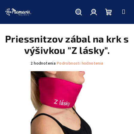
Hľadať
Prihlásenie
Nákupný
Prejsť
na
obsah
Priessnitzov zábal na krk s
košík
výšivkou "Z lásky".
Priemerné
2 hodnotenia
Podrobnosti hodnotenia
hodnotenie
produktu
je
5,0
z
5
hviezdičiek.