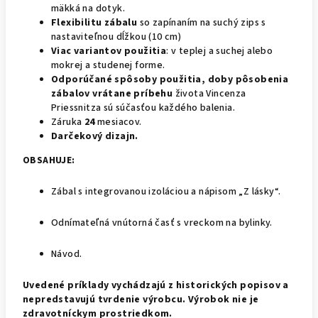
mäkká na dotyk.
Flexibilitu zábalu
so zapínaním na suchý zips s
nastaviteľnou dĺžkou (10 cm)
Viac variantov použitia
: v teplej a suchej alebo
mokrej a studenej forme.
Odporúčané spôsoby použitia, doby pôsobenia
zábalov vrátane
príbehu
života Vincenza
Priessnitza sú súčasťou každého balenia.
Záruka
24
mesiacov.
Darčekový dizajn.
OBSAHUJE:
Zábal s integrovanou izoláciou a nápisom „Z lásky“.
Odnímateľná vnútorná časť s vreckom na bylinky.
Návod.
Uvedené príklady vychádzajú z historických popisov a
nepredstavujú tvrdenie výrobcu.
Výrobok nie je
zdravotníckym prostriedkom.