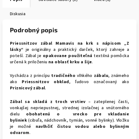
Diskusia
Podrobný popis
Priessnitzov zábal Mamavis na krk s nápisom „Z
lásky“
je originálny a praktický darček, ktorý zahreje a
poteší. Zábal je
opakovane použiteľná
textilná pomôcka
určená k priloženiu
na oblasť krku a šije
.
Vychádza z princípu
tradičného
vlhkého
zábalu
, známeho
ako
Priessnitzov obklad
, ľudovo označovaný ako
Priznicový
zábal
.
Zábal sa skladá z troch vrstiev
– zateplenej časti,
vonkajšej nepriepustnej, strednej izolačnej a vnútorného
dielu
obohatenú o vrecko pre vkladanie
byliniek
(cibuľa, nádchovník, tymián, vonné bylinky). Vložku
je možné
navlhčiť čistou vodou alebo bylinným
odvarom
.