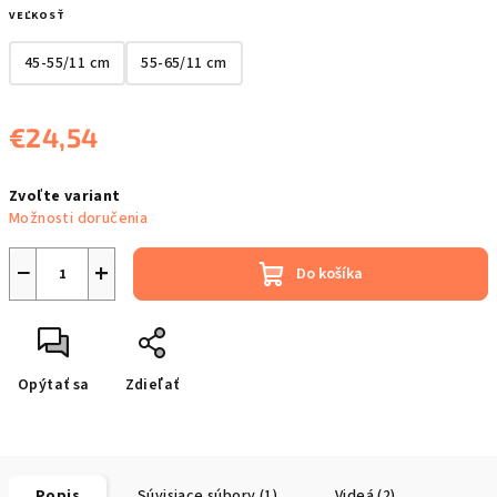
VEĽKOSŤ
45-55/11 cm
55-65/11 cm
€24,54
Jednotková
Zvoľte variant
cena:
Možnosti doručenia
−
+
Do košíka
Opýtať sa
Zdieľať
Popis
Súvisiace súbory (1)
Videá (2)