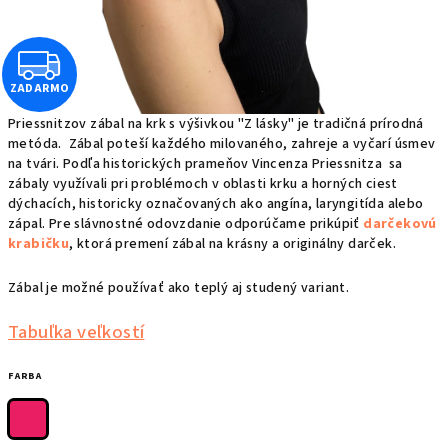
Z
ZADARMO
A
Priessnitzov zábal na krk s výšivkou "Z lásky" je tradičná prírodná
D
metóda. Zábal poteší každého milovaného, zahreje a vyčarí úsmev
na tvári. Podľa historických prameňov Vincenza Priessnitza sa
A
zábaly využívali pri problémoch v oblasti krku a horných ciest
dýchacích, historicky označovaných ako angína, laryngitída alebo
R
zápal. Pre slávnostné odovzdanie odporúčame prikúpiť
darčekovú
krabičku
, ktorá premení zábal na krásny a originálny darček.
M
Zábal je možné používať ako teplý aj studený variant.
O
Tabuľka veľkostí
FARBA