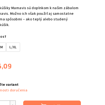
notenie
duktu
kúšiky Mamavis sú doplnkom k našim zábalom
avis. Možno ich však použiť aj samostatne
ma spôsobmi – ako teplý alebo studený
kúšik.
zdičiek.
KOSŤ
/M
L/XL
6,09
notková
a:
ľte variant
nosti doručenia