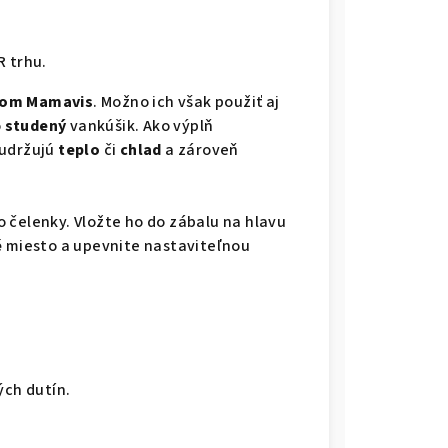
R trhu.
lom Mamavis
. Možno ich však použiť aj
o
studený
vankúšik. Ako výplň
 udržujú
teplo
či
chlad
a zároveň
 čelenky. Vložte ho do zábalu na hlavu
é
miesto a upevnite nastaviteľnou
ých dutín.