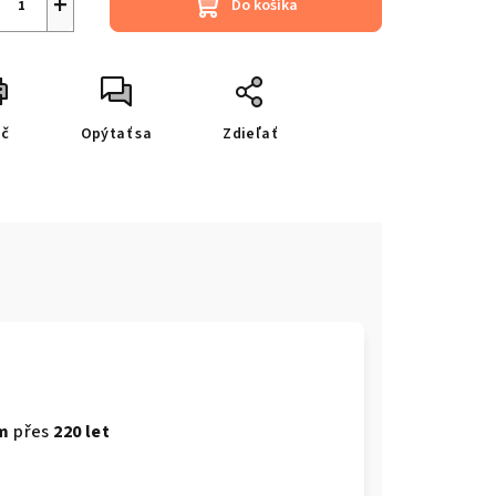
+
Do košíka
ač
Opýtať sa
Zdieľať
em
přes
220 let