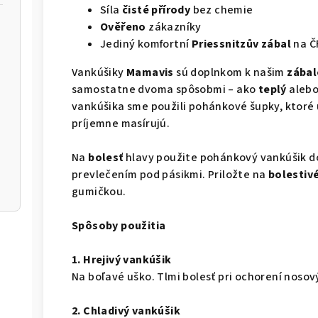
Síla
čisté
přírody
bez chemie
Ověřeno
zákazníky
Jediný komfortní
Priessnitzův zábal
na Č
Vankúšiky
Mamavis
sú doplnkom k našim
zába
samostatne dvoma spôsobmi – ako
teplý
aleb
vankúšika sme použili pohánkové šupky, ktoré
príjemne masírujú.
Na
bolesť
hlavy použite pohánkový vankúšik do
prevlečením pod pásikmi. Priložte na
bolestiv
gumičkou.
Spôsoby použitia
1. Hrejivý vankúšik
Na boľavé uško. Tlmi bolesť pri ochorení nosov
2. Chladivý vankúšik