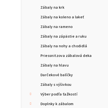
a
Zábaly na krk
n
Zábaly na koleno a lakeť
e
Zábaly na rameno
l
Zábaly na zápästie a ruku
Zábaly na nohy a chodidlá
Priessnitzova zábalová deka
Zábaly na hlavu
Darčekové balíčky
Zábaly s výšivkou
Výber podľa ťažkostí
Doplnky k zábalom