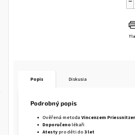
−
Tl
Popis
Diskusia
Podrobný popis
Ověřená metoda
Vincenzem Priessnitz
Doporučeno
lékaři
Atesty
pro děti do
3 let