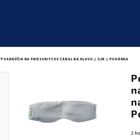
 VANKÚŠIK NA PRIESSNITZOV ZÁBAL NA HLAVU // S/M // POHÁNKA
P
n
n
P
Pri
2 h