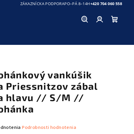
ZÁKAZNÍCKA PODPORA
PO–PÁ 8–14H
+420 704 060 558
Hľadať
Prihlásenie
Nákup
košík
ohánkový vankúšik
a Priessnitzov zábal
a hlavu // S/M //
ohánka
emerné
odnotenia
Podrobnosti hodnotenia