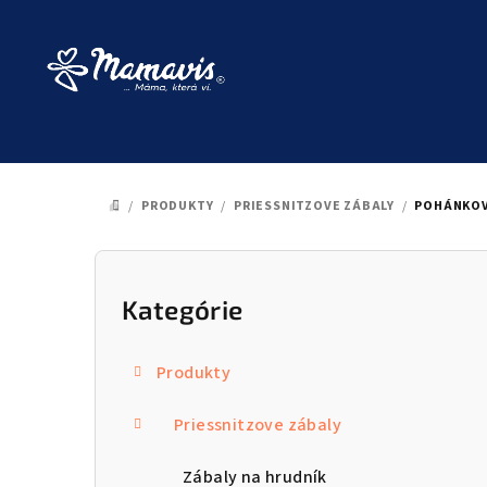
Prejsť
na
obsah
/
PRODUKTY
/
PRIESSNITZOVE ZÁBALY
/
POHÁNKOVÝ
DOMOV
B
o
Kategórie
Preskočiť
kategórie
č
Produkty
n
Priessnitzove zábaly
ý
p
Zábaly na hrudník