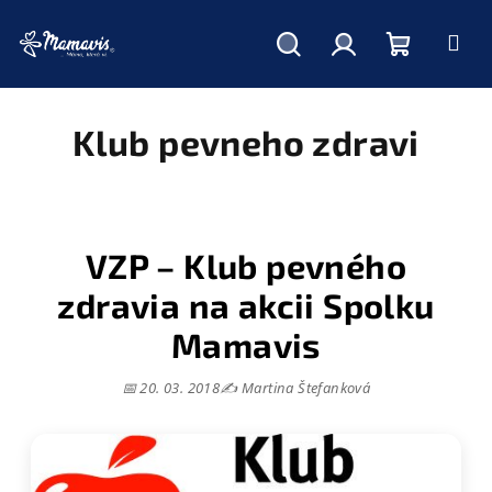
Hľadať
Prihlásenie
Nákupný
Prejsť
na
obsah
Klub pevneho zdravi
košík
VZP – Klub pevného
zdravia na akcii Spolku
Mamavis
📅 20. 03. 2018
✍️ Martina Štefanková