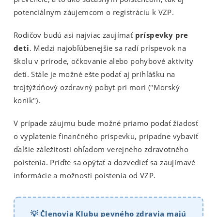
potenciálnym záujemcom o registráciu k VZP.
Rodičov budú asi najviac zaujímať
príspevky pre
deti
. Medzi najobľúbenejšie sa radí príspevok na
školu v prírode, očkovanie alebo pohybové aktivity
detí. Stále je možné ešte podať aj prihlášku na
trojtýždňový ozdravný pobyt pri mori ("Morský
koník").
V prípade záujmu bude možné priamo podať žiadosť
o vyplatenie finančného príspevku, prípadne vybaviť
ďalšie záležitosti ohľadom verejného zdravotného
poistenia. Príďte sa opýtať a dozvedieť sa zaujímavé
informácie a možnosti poistenia od VZP.
💡 Členovia Klubu pevného zdravia majú