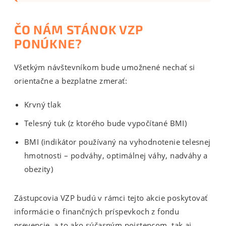
ČO NÁM STÁNOK VZP
PONÚKNE?
Všetkým návštevníkom bude umožnené nechať si
orientačne a bezplatne zmerať:
Krvný tlak
Telesný tuk (z ktorého bude vypočítané BMI)
BMI (indikátor používaný na vyhodnotenie telesnej
hmotnosti – podváhy, optimálnej váhy, nadváhy a
obezity)
Zástupcovia VZP budú v rámci tejto akcie poskytovať
informácie o finančných príspevkoch z fondu
prevencie, a to ako súčasným poistencom, tak aj