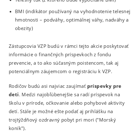
BMI (indikátor používaný na vyhodnotenie telesnej
hmotnosti – podváhy, optimálnej váhy, nadváhy a
obezity)
Zástupcovia VZP budú v rámci tejto akcie poskytovať
informácie o finančných príspevkoch z fondu
prevencie, a to ako súčasným poistencom, tak aj
potenciálnym záujemcom o registráciu k VZP.
Rodičov budú asi najviac zaujímať
príspevky pre
deti
. Medzi najobľúbenejšie sa radí príspevok na
školu v prírode, očkovanie alebo pohybové aktivity
detí. Stále je možné ešte podať aj prihlášku na
trojtýždňový ozdravný pobyt pri mori ("Morský
koník").