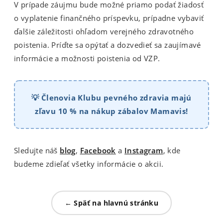
V prípade záujmu bude možné priamo podať žiadosť
o vyplatenie finančného príspevku, prípadne vybaviť
ďalšie záležitosti ohľadom verejného zdravotného
poistenia. Príďte sa opýtať a dozvedieť sa zaujímavé
informácie a možnosti poistenia od VZP.
💡 Členovia Klubu pevného zdravia majú
zľavu 10 % na nákup zábalov Mamavis!
Sledujte náš
blog
,
Facebook
a
Instagram
, kde
budeme zdieľať všetky informácie o akcii.
← Späť na hlavnú stránku