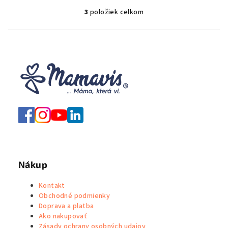
3
položiek celkom
O
v
l
á
d
a
c
i
e
p
r
v
k
Nákup
y
v
Kontakt
ý
Obchodné podmienky
p
Doprava a platba
i
Ako nakupovať
Zásady ochrany osobných udajov
s