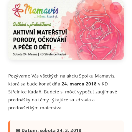
o
v
Pozývame Vás všetkých na akciu Spolku Mamavis,
ktorá sa bude konať dňa
24. marca 2018
v KD
Střelnice Kadaň. Budete si môcť vypočuť zaujímavé
prednášky na témy týkajúce sa zdravia a
predovšetkým materstva.
📅 Dátum: sobota 24. 3. 2018