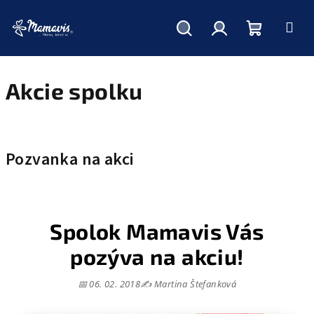
Hľadať
Prihlásenie
Nákupný
Prejsť
na
obsah
Akcie spolku
košík
V
ý
Pozvanka na akci
p
i
s
č
Spolok Mamavis Vás
l
pozýva na akciu!
á
n
📅 06. 02. 2018
✍️ Martina Štefanková
k