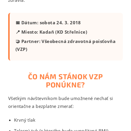
zdravia.
📅 Dátum: sobota 24. 3. 2018
📍 Miesto: Kadaň (KD Střelnice)
🤝 Partner: Všeobecná zdravotná poisťovňa
(VZP)
ČO NÁM STÁNOK VZP
PONÚKNE?
Všetkým návštevníkom bude umožnené nechať si
orientačne a bezplatne zmerať:
Krvný tlak
Telesný tuk (z ktorého bude vypočítané BMI)