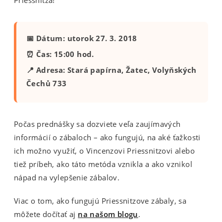
Priessnitza!
📅 Dátum: utorok 27. 3. 2018
⏰ Čas: 15:00 hod.
📍 Adresa: Stará papírna, Žatec, Volyňských
Čechů 733
Počas prednášky sa dozviete veľa zaujímavých
informácií o zábaloch – ako fungujú, na aké ťažkosti
ich možno využiť, o Vincenzovi Priessnitzovi alebo
tiež príbeh, ako táto metóda vznikla a ako vznikol
nápad na vylepšenie zábalov.
Viac o tom, ako fungujú Priessnitzove zábaly, sa
môžete dočítať aj
na našom blogu
.