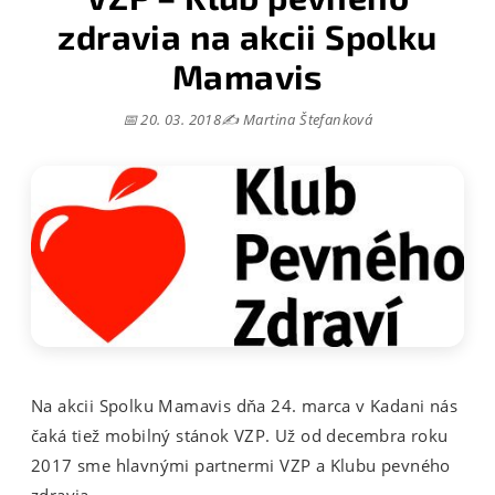
zdravia na akcii Spolku
Mamavis
📅 20. 03. 2018
✍️ Martina Štefanková
Na akcii Spolku Mamavis dňa 24. marca v Kadani nás
čaká tiež mobilný stánok VZP. Už od decembra roku
2017 sme hlavnými partnermi VZP a Klubu pevného