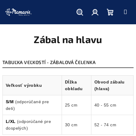
Hľadať
Prihlásenie
Nákupný
Prejsť
na
obsah
Zábal na hlavu
košík
TABUĽKA VEĽKOSTÍ - ZÁBALOVÁ ČELENKA
Dĺžka
Obvod zábalu
Veľkosť výrobku
obkladu
(hlava)
S/M
(odporúčané pre
25 cm
40 - 55 cm
deti)
L/XL
(odporúčané pre
30 cm
52 - 74 cm
dospelých)