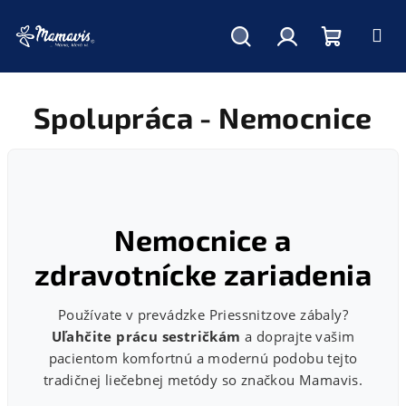
Hľadať
Prihlásenie
Nákupný
Prejsť
na
obsah
Spolupráca - Nemocnice
košík
Nemocnice a
zdravotnícke zariadenia
Používate v prevádzke Priessnitzove zábaly?
Uľahčite prácu sestričkám
a doprajte vašim
pacientom komfortnú a modernú podobu tejto
tradičnej liečebnej metódy so značkou Mamavis.