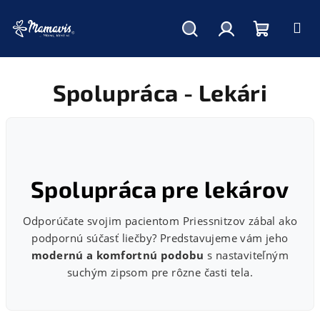
Hľadať
Prihlásenie
Nákupný
Prejsť
na
obsah
Spolupráca - Lekári
košík
Spolupráca pre lekárov
Odporúčate svojim pacientom Priessnitzov zábal ako
podpornú súčasť liečby? Predstavujeme vám jeho
modernú a komfortnú podobu
s nastaviteľným
suchým zipsom pre rôzne časti tela.