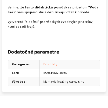
Veríme, že tento
didaktická pomôcka
s príbehom
"Voda
lieči"
vám spríjemní dni a deti získajú vzťah k prírode.
Vytvorené "s deťmi" pre všetkých zvedavých priateľov,
ktorí sa radi hrajú.
Dodatočné parametre
Kategória
:
Produkty
EAN
:
8594196694096
Výrobce
:
Mamavis healing care, s.r.o.