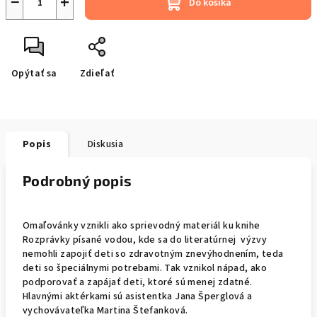
−
+
Do košíka
Opýtať sa
Zdieľať
Popis
Diskusia
Podrobný popis
Omaľovánky vznikli ako sprievodný materiál ku knihe
Rozprávky písané vodou, kde sa do literatúrnej výzvy
nemohli zapojiť deti so zdravotným znevýhodnením, teda
deti so špeciálnymi potrebami. Tak vznikol nápad, ako
podporovať a zapájať deti, ktoré sú menej zdatné.
Hlavnými aktérkami sú asistentka Jana Šperglová a
vychovávateľka Martina Štefanková.