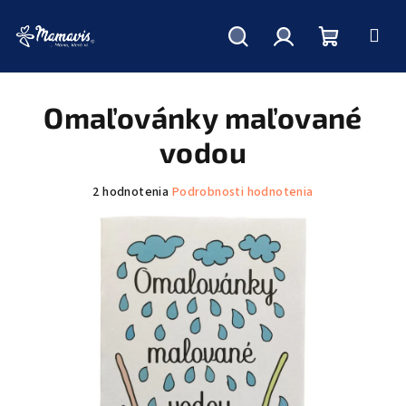
Hľadať
Prihlásenie
Nákupný
Prejsť
na
obsah
Omaľovánky maľované
košík
vodou
Priemerné
2 hodnotenia
Podrobnosti hodnotenia
hodnotenie
produktu
je
4,5
z
5
hviezdičiek.