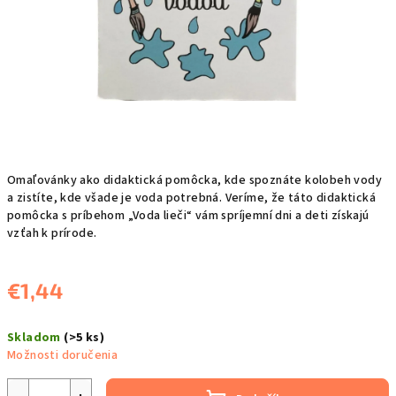
Omaľovánky ako didaktická pomôcka, kde spoznáte kolobeh vody
a zistíte, kde všade je voda potrebná. Veríme, že táto didaktická
pomôcka s príbehom „Voda lieči“ vám spríjemní dni a deti získajú
vzťah k prírode.
€1,44
Jednotková
Skladom
(>5 ks)
cena:
Možnosti doručenia