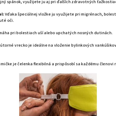
ný spánok, využijete ju aj pri ďalších zdravotných ťažkostia
al:
Vďaka špeciálnej vložke ju využijete pri migrénach, boles
té oči.
áha pri bolestiach uší alebo upchatých nosných dutinách.
útorné vrecko je ideálne na vloženie bylinkových vankúšiko
mičke je čelenka flexibilná a prispôsobí sa každému členovi r