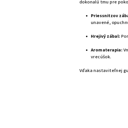
dokonalú tmu pre pokoj
Priessnitzov záb
unavené, opuchnu
Hrejivý zábal:
Pom
Aromaterapia:
Vn
vrecúšok.
Vďaka nastaviteľnej gu