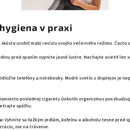
hygiena v praxi
, skúste urobiť malú revíziu svojho večerného režimu. Často
dinu pred spaním vypnite jasné lustre. Nechajte svietiť len 
dložte telefóny a notebooky. Modré svetlo z displejov je n
amiesto poslednej cigarety (nikotín organizmus povzbudzuje
etrajte spálňu.
u:
Vyhnite sa ťažkým jedlám, kofeínu a alkoholu tesne pred s
ráciu, nie na trávenie.