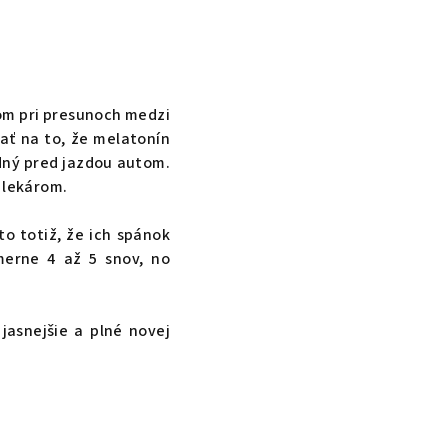
om pri presunoch medzi
ať na to, že melatonín
odný pred jazdou autom.
 lekárom.
to totiž, že ich spánok
merne 4 až 5 snov, no
 jasnejšie a plné novej