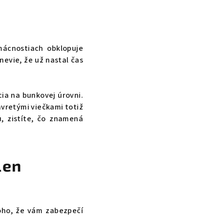
mácnostiach obklopuje
nevie, že už nastal čas
cia na bunkovej úrovni.
zavretými viečkami totiž
, zistíte, čo znamená
len
oho, že vám zabezpečí