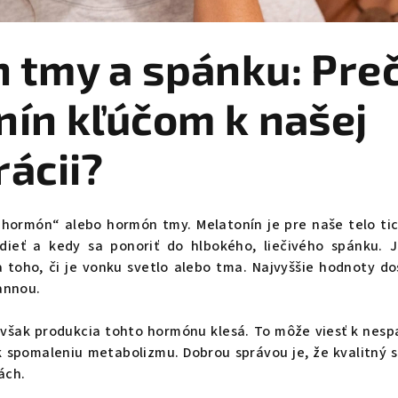
tmy a spánku: Preč
nín kľúčom k našej
ácii?
í hormón“ alebo hormón tmy. Melatonín je pre naše telo ti
bdieť a kedy sa ponoriť do hlbokého, liečivého spánku. J
 toho, či je vonku svetlo alebo tma. Najvyššie hodnoty do
rannou.
však produkcia tohto hormónu klesá. To môže viesť k nespa
k spomaleniu metabolizmu. Dobrou správou je, že kvalitný
ách.