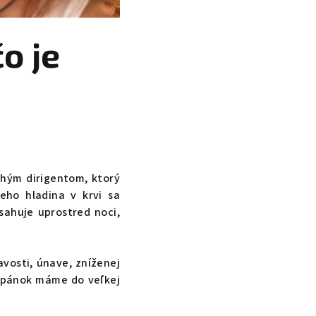
o je
chým dirigentom, ktorý
eho hladina v krvi sa
sahuje uprostred noci,
vosti, únave, zníženej
 spánok máme do veľkej