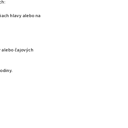
ch:
tiach hlavy alebo na
v alebo čajových
odiny.