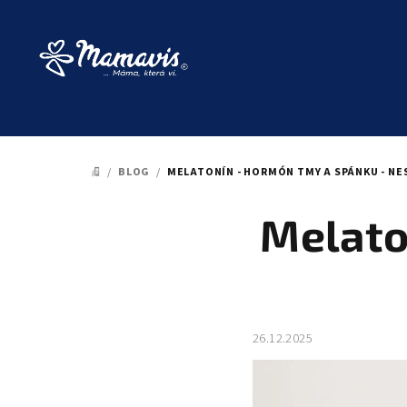
Prejsť
na
obsah
/
BLOG
/
MELATONÍN - HORMÓN TMY A SPÁNKU - N
DOMOV
Melato
26.12.2025