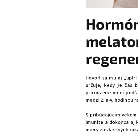
Hormón 
melato
regener
Hovorí sa mu aj „upír
určuje, kedy je čas 
prirodzene mení podľa
medzi 2. a 4. hodinou 
S pribúdajúcim vekom 
imunite a dokonca aj 
miery vo vlastných ruk