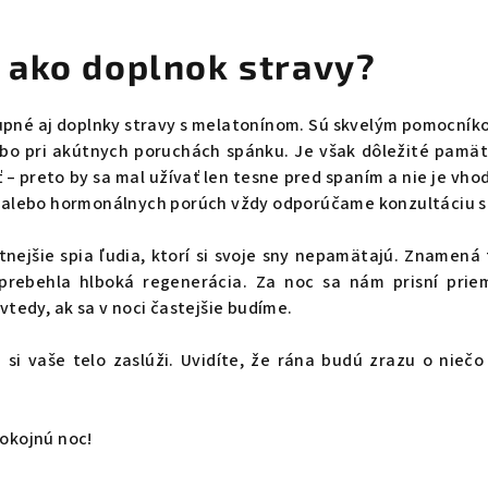
 ako doplnok stravy?
upné aj doplnky stravy s melatonínom. Sú skvelým pomocník
o pri akútnych poruchách spánku. Je však dôležité pamät
ť – preto by sa mal užívať len tesne pred spaním a nie je vh
 alebo hormonálnych porúch vždy odporúčame konzultáciu s
tnejšie spia ľudia, ktorí si svoje sny nepamätajú. Znamená 
prebehla hlboká regenerácia. Za noc sa nám prisní prie
vtedy, ak sa v noci častejšie budíme.
 si vaše telo zaslúži. Uvidíte, že rána budú zrazu o niečo
okojnú noc!