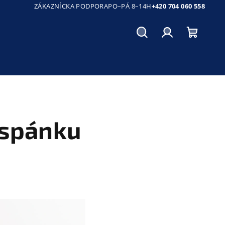
ZÁKAZNÍCKA PODPORA
PO–PÁ 8–14H
+420 704 060 558
Hľadať
Prihlásenie
Nákup
košík
 spánku