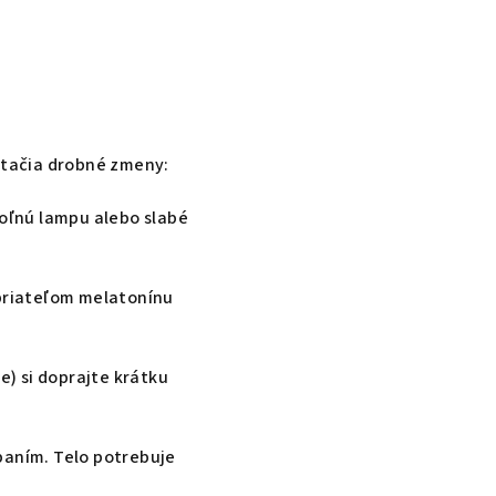
 stačia drobné zmeny:
soľnú lampu alebo slabé
epriateľom melatonínu
) si doprajte krátku
paním. Telo potrebuje