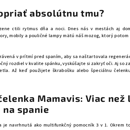
dopriať absolútnu tmu?
dzene ctili rytmus dňa a noci. Dnes nás v mestách aj do
ory, mobily a pouličné lampy mätú náš mozog, ktorý potom 
rávená v prítmí pred spaním, aby sa naštartovala regenerá
čný rozdiel v kvalite spánku, vyskúšajte si zakryť oči. Aj so 
etla. Až keď použijete škrabošku alebo špeciálnu čelenku
čelenka Mamavis: Viac než 
 na spanie
a je navrhnutá ako multifunkčný pomocník 3 v 1. Okrem t