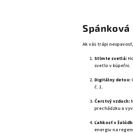
Spánková 
Ak vás trápi nespavosť
Stlmte svetlá:
Ho
svetlo v kúpeľni.
Digitálny detox:
O
č. 1.
Čerstvý vzduch:
N
prechádzku a vyv
Ľahkosť v žalúdk
energiu na regene