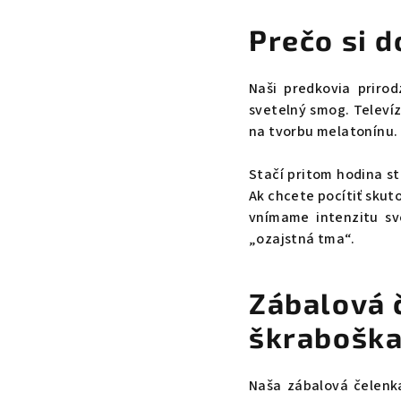
Prečo si 
Naši predkovia priro
svetelný smog. Televíz
na tvorbu melatonínu.
Stačí pritom hodina st
Ak chcete pocítiť skuto
vnímame intenzitu sv
„ozajstná tma“.
Zábalová 
škraboška
Naša zábalová čelenk