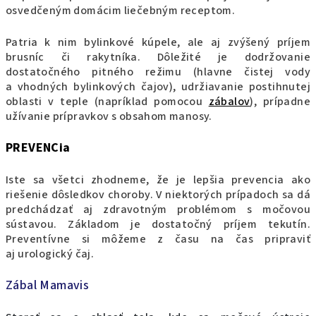
osvedčeným domácim liečebným receptom.
Patria k nim bylinkové kúpele, ale aj zvýšený príjem
brusníc či rakytníka. Dôležité je dodržovanie
dostatočného pitného režimu (hlavne čistej vody
a vhodných bylinkových čajov), udržiavanie postihnutej
oblasti v teple (napríklad pomocou
zábalov
), prípadne
užívanie prípravkov s obsahom manosy.
PREVENCia
Iste sa všetci zhodneme, že je lepšia prevencia ako
riešenie dôsledkov choroby. V niektorých prípadoch sa dá
predchádzať aj zdravotným problémom s močovou
sústavou. Základom je dostatočný príjem tekutín.
Preventívne si môžeme z času na čas pripraviť
aj urologický čaj.
Zábal Mamavis