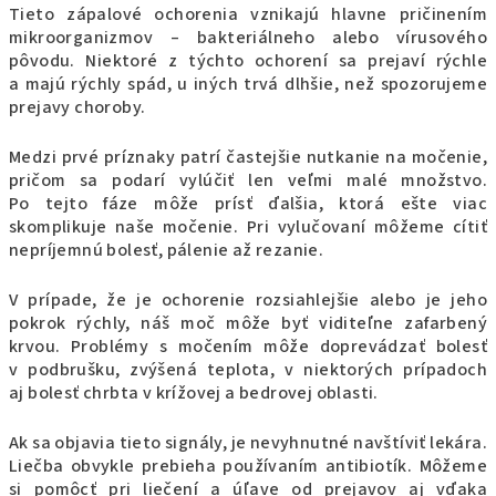
Tieto zápalové ochorenia vznikajú hlavne pričinením
mikroorganizmov – bakteriálneho alebo vírusového
pôvodu. Niektoré z týchto ochorení sa prejaví rýchle
a majú rýchly spád, u iných trvá dlhšie, než spozorujeme
prejavy choroby.
Medzi prvé príznaky patrí častejšie nutkanie na močenie,
pričom sa podarí vylúčiť len veľmi malé množstvo.
Po tejto fáze môže prísť ďalšia, ktorá ešte viac
skomplikuje naše močenie. Pri vylučovaní môžeme cítiť
nepríjemnú bolesť, pálenie až rezanie.
V prípade, že je ochorenie rozsiahlejšie alebo je jeho
pokrok rýchly, náš moč môže byť viditeľne zafarbený
krvou. Problémy s močením môže doprevádzať bolesť
v podbrušku, zvýšená teplota, v niektorých prípadoch
aj bolesť chrbta v krížovej a bedrovej oblasti.
Ak sa objavia tieto signály, je nevyhnutné navštíviť lekára.
Liečba obvykle prebieha používaním antibiotík. Môžeme
si pomôcť pri liečení a úľave od prejavov aj vďaka