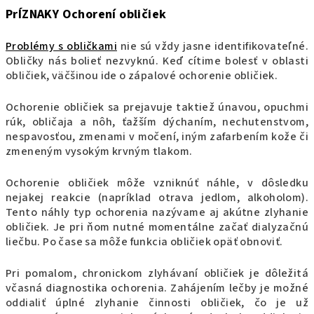
PrÍZNAKY Ochorení obličiek
Problémy s obličkami
nie sú vždy jasne identifikovateľné.
Obličky nás bolieť nezvyknú. Keď cítime bolesť v oblasti
obličiek, väčšinou ide o zápalové ochorenie obličiek.
Ochorenie obličiek sa prejavuje taktiež únavou, opuchmi
rúk, obličaja a nôh, ťažším dýchaním, nechutenstvom,
nespavosťou, zmenami v močení, iným zafarbením kože či
zmeneným vysokým krvným tlakom.
Ochorenie obličiek môže vzniknúť náhle, v dôsledku
nejakej reakcie (napríklad otrava jedlom, alkoholom).
Tento náhly typ ochorenia nazývame aj akútne zlyhanie
obličiek. Je pri ňom nutné momentálne začať dialyzačnú
liečbu. Po čase sa môže funkcia obličiek opäť obnoviť.
Pri pomalom, chronickom zlyhávaní obličiek je dôležitá
včasná diagnostika ochorenia. Zahájením lečby je možné
oddialiť úplné zlyhanie činnosti obličiek, čo je už