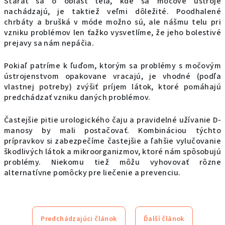
Starať sa o oblasť tela, kde sa močové ústroje
nachádzajú, je taktiež veľmi dôležité. Poodhalené
chrbáty a brušká v móde možno sú, ale nášmu telu pri
vzniku problémov len ťažko vysvetlíme, že jeho bolestivé
prejavy sa nám nepáčia.
Pokiaľ patríme k ľuďom, ktorým sa problémy s močovým
ústrojenstvom opakovane vracajú, je vhodné (podľa
vlastnej potreby) zvýšiť príjem látok, ktoré pomáhajú
predchádzať vzniku daných problémov.
Častejšie pitie urologického čaju a pravidelné užívanie D-
manosy by mali postačovať. Kombináciou týchto
prípravkov si zabezpečíme častejšie a ľahšie vylučovanie
škodlivých látok a mikroorganizmov, ktoré nám spôsobujú
problémy. Niekomu tiež môžu vyhovovať rôzne
alternatívne pomôcky pre liečenie a prevenciu.
Predchádzajúci článok
Ďalší článok