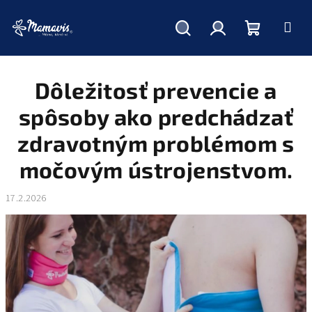
Hľadať
Prihlásenie
Nákupný
Prejsť
na
obsah
Dôležitosť prevencie a
košík
spôsoby ako predchádzať
zdravotným problémom s
močovým ústrojenstvom.
17.2.2026