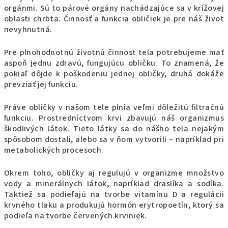
orgánmi. Sú to párové orgány nachádzajúce sa v krížovej
oblasti chrbta. Činnosť a funkcia obličiek je pre náš život
nevyhnutná.
Pre plnohodnotnú životnú činnosť tela potrebujeme mať
aspoň jednu zdravú, fungujúcu obličku. To znamená, že
pokiaľ dôjde k poškodeniu jednej obličky, druhá dokáže
prevziať jej funkciu.
Práve obličky v našom tele plnia veľmi dôležitú filtračnú
funkciu. Prostredníctvom krvi zbavujú náš organizmus
škodlivých látok. Tieto látky sa do nášho tela nejakým
spôsobom dostali, alebo sa v ňom vytvorili – napríklad pri
metabolických procesoch.
Okrem toho, obličky aj regulujú v organizme množstvo
vody a minerálnych látok, napríklad draslíka a sodíka.
Taktiež sa podieľajú na tvorbe vitamínu D a regulácii
krvného tlaku a produkujú hormón erytropoetín, ktorý sa
podieľa na tvorbe červených krviniek.