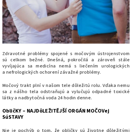
Zdravotné problémy spojené s močovým ústrojenstvom
sú celkom bežné. Dnešná, pokročilá a zároveň stále
vyvíjajúca sa medicína nemá s liečením urologických
a nefrologických ochorení závažné problémy.
Močový trakt plní v našom tele dôležitú rolu. Vďaka nemu
sa z nášho tela odstraňujú a vylučujú odpadné toxické
látky a nadbytočná voda 24 hodin denne.
ObličKY – NAJDôLEŽITĚJŠÍ ORGÁN MOČOVej
SúSTAVY
Nie je pochýb o tom, že obličky sú životne dôležitými