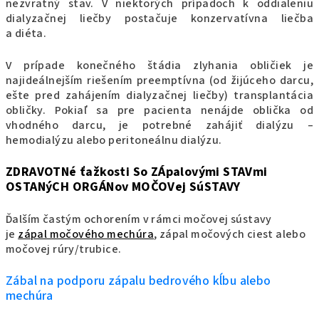
nezvratný stav. V niektorých prípadoch k oddialeniu
dialyzačnej liečby postačuje konzervatívna liečba
a diéta.
V prípade konečného štádia zlyhania obličiek je
najideálnejším riešením preemptívna (od žijúceho darcu,
ešte pred zahájením dialyzačnej liečby) transplantácia
obličky. Pokiaľ sa pre pacienta nenájde oblička od
vhodného darcu, je potrebné zahájiť dialýzu –
hemodialýzu alebo peritoneálnu dialýzu.
ZDRAVOTNé ťažkosti So ZÁpalovými STAVmi
OSTANýCH ORGÁNov MOČOVej SúSTAVY
Ďalším častým ochorením v rámci močovej sústavy
je
zápal močového mechúra
,
zápal močových ciest alebo
močovej rúry/trubice.
Zábal na podporu zápalu bedrového kĺbu alebo
mechúra