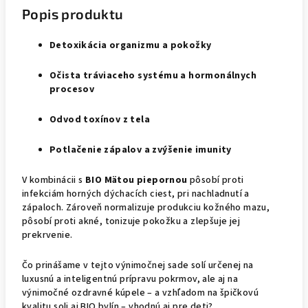
Popis produktu
Detoxikácia organizmu a pokožky
Očista tráviaceho systému a hormonálnych
procesov
Odvod toxínov z tela
Potlačenie zápalov a zvýšenie imunity
V kombinácii s
BIO Mätou piepornou
pôsobí proti
infekciám horných dýchacích ciest, pri nachladnutí a
zápaloch. Zároveň normalizuje produkciu kožného mazu,
pôsobí proti akné, tonizuje pokožku a zlepšuje jej
prekrvenie.
Čo prinášame v tejto výnimočnej sade solí určenej na
luxusnú a inteligentnú prípravu pokrmov, ale aj na
výnimočné ozdravné kúpele – a vzhľadom na špičkovú
kvalitu soli aj BIO bylín – vhodnú aj pre deti?