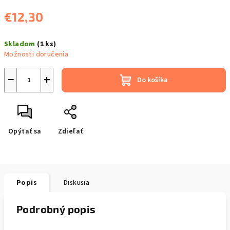
€12,30
Jednotková
Skladom
(1 ks)
cena:
Možnosti doručenia
−
+
Do košíka
Opýtať sa
Zdieľať
Popis
Diskusia
Podrobný popis