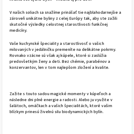
V našich soliach sa snažíme prinášať tie najblahodarnejšie a
zároveň unikátne byliny z celej Európy tak, aby ste zažili
skutočné výsledky celostnej starostlivosti funkčnej
medicíny.
Vaše kuchynské špeciality a starostlivosť o vašich
milovaných v jedálničku premeníte na delikátne pokrmy.
Rovnako vzácne sú však aj kúpele, ktoré si zaslúžia
predovšetkým ženy a deti. Bez chémie, parabénov a
konzervantov, len v tom najlepšo
m zložení a kvalite.
Zažite s touto sadou magické momenty v kúpeľoch a
následne dni plné energie a radosti. Alebo ju využite v
šalátoch, omáčkach a vašich špecialitách, ktoré vašim
blízkym
prinesú živelnú silu biodynamických bylín.