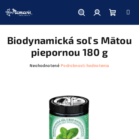
Hľadať
Prihlásenie
Nákupný
Prejsť
na
obsah
Biodynamická soľ s Mätou
košík
piepornou 180 g
Priemerné
Neohodnotené
Podrobnosti hodnotenia
hodnotenie
produktu
je
0,0
z
5
hviezdičiek.