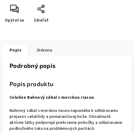
Opýtať sa
Zdieľať
Popis
Diskusia
Podrobný popis
Popis produktu
Celuline Bahnový zábal s morskou riasou
Bahnový zábal
s morskou riasou napomáha k odbúravaniu
prejavov celulitídy a pomarančovej kože. Obsiahnuté
aktívne látky podporujú prekrvenie pokožky a odbúravanie
podkožného tuku na problémových pa
rtiách.