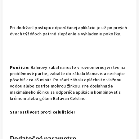
Pri dodržaní p
ostupu odporúčanej aplikácie je u
ž po prvých
dvoch týžd
ň
och patrné zlepšenie a vyhladenie pokožky.
Použitie:
Bahnový zábal naneste v rovnomernej vrstve na
problémové partie, zabalte do zábalu Mamavis a nechajte
pôsobiť cca 45 minút. Po sňatí zábalu opláchnite vlažnou
vodou alebo zotrite mokrou žinkou. Pre dosiahnutie
maximálneho účinku sa odporúča aplikáciu kombinovať s
krémom alebo gélom Batavan Celuline.
Starostlivosť proti celulitíde!
Dodatočné parametre