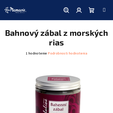
Hľadať
Prihlásenie
Nákupný
Prejsť
na
obsah
Bahnový zábal z morských
košík
rias
Priemerné
1 hodnotenie
Podrobnosti hodnotenia
hodnotenie
produktu
je
5,0
z
5
hviezdičiek.