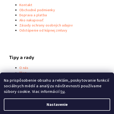
Kontakt
Obchodné podmienky
Doprava a platba
Ako nakupovať
Zásady ochrany osobných udajov
Odstúpenie od kúpnej zmluvy
Tipy a rady
O nás
Blog
Metoda Priessnitz
Na prispôsobenie obsahu a reklám, poskytovanie funkcií
sociálnych médií a analýzu návštevnosti používame
súbory cookie. Viac informácií
tu
.
Nastavenie
© 2026 Mamavis healing care s.r.o. | Vyrobeno s láskou v