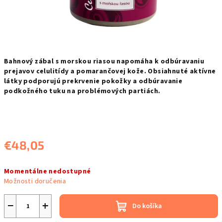
Bahnový zábal
s morskou riasou napomáha k odbúravaniu
prejavov celulitídy a pomarančovej kože. Obsiahnuté aktívne
látky podporujú prekrvenie pokožky a odbúravanie
podkožného tuku na problémových pa
rtiách.
€48,05
Jednotková
Momentálne nedostupné
cena:
Možnosti doručenia
−
+
Do košíka